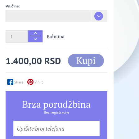
Veličine:
Količina
Kupi
1.400,00 RSD
Share
Pin it
Brza porudžbina
Bez registracije