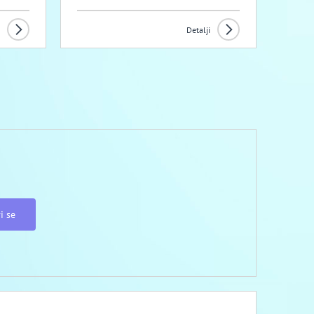
Detalji
i se