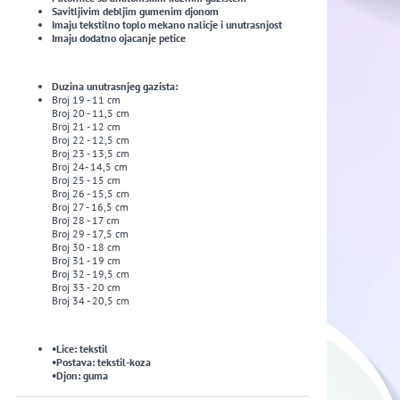
Savitljivim debljim gumenim djonom
Imaju tekstilno toplo mekano nalicje i unutrasnjost
Imaju dodatno ojacanje petice
Duzina unutrasnjeg gazista:
Broj 19 - 11 cm
Broj 20 - 11,5 cm
Broj 21 - 12 cm
Broj 22 - 12,5 cm
Broj 23 - 13,5 cm
Broj 24- 14,5 cm
Broj 25 - 15 cm
Broj 26 - 15,5 cm
Broj 27 - 16,5 cm
Broj 28 - 17 cm
Broj 29 - 17,5 cm
Broj 30 - 18 cm
Broj 31 - 19 cm
Broj 32 - 19,5 cm
Broj 33 - 20 cm
Broj 34 - 20,5 cm
•Lice: tekstil
•Postava: tekstil-koza
•Djon: guma