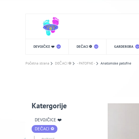
DEVOJČICE ❤️
DEČACI ⚽️
GARDEROBA
Početna strana
DEČACI ⚽️
- PATOFNE -
Anatomske patofne
Katergorije
DEVOJČICE ❤️
DEČACI ⚽️