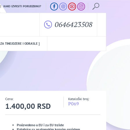
KAKO IZVRSITI PORUDZBINU?
0646423508
 ZA TINEJDZERE I ODRASLE ]
Cena:
Kataloški broj:
P069
1.400,00 RSD
Proizvedeno u EU i za EU trziste
Patofnice sa anatomskim koznim gazistem