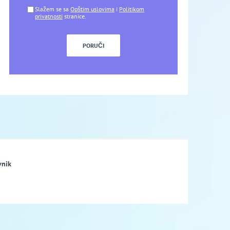
Slažem se sa
Opštim uslovima
i
Politikom
privatnosti
stranice.
vnik