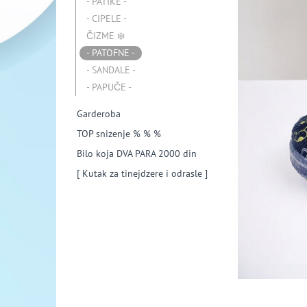
- PATIKE -
- CIPELE -
ČIZME ❄️
- PATOFNE -
- SANDALE -
- PAPUČE -
Garderoba
TOP snizenje % % %
Bilo koja DVA PARA 2000 din
[ Kutak za tinejdzere i odrasle ]