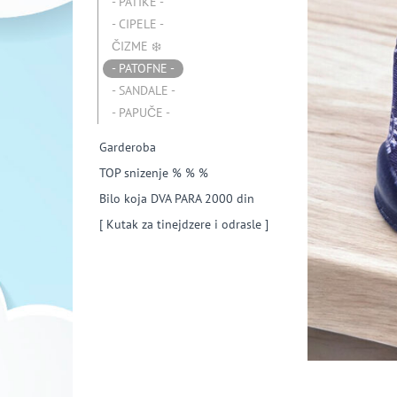
- PATIKE -
- CIPELE -
ČIZME ❄️
- PATOFNE -
- SANDALE -
- PAPUČE -
Garderoba
TOP snizenje % % %
Bilo koja DVA PARA 2000 din
[ Kutak za tinejdzere i odrasle ]