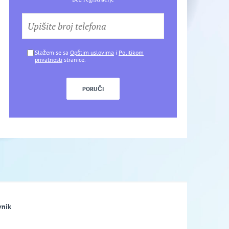
Slažem se sa
Opštim uslovima
i
Politikom
privatnosti
stranice.
vnik