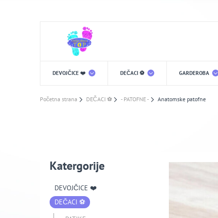
DEVOJČICE ❤️
DEČACI ⚽️
GARDEROBA
Početna strana
DEČACI ⚽️
- PATOFNE -
Anatomske patofne
Katergorije
DEVOJČICE ❤️
DEČACI ⚽️