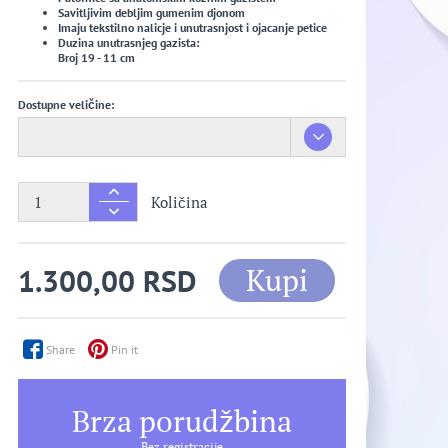
Savitljivim debljim gumenim djonom
Imaju tekstilno nalicje i unutrasnjost i ojacanje petice
Duzina unutrasnjeg gazista:
Broj 19 - 11 cm
Dostupne veličine:
Količina
Kupi
1.300,00 RSD
Share
Pin it
Brza porudžbina
Bez registracije