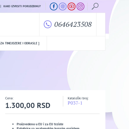
KAKO IZVRSITI PORUDZBINU?
0646423508
 ZA TINEJDZERE I ODRASLE ]
Cena:
Kataloški broj:
P037-1
1.300,00 RSD
Proizvedeno u EU i za EU trziste
Patofnice sa anatomskim koznim gazistem