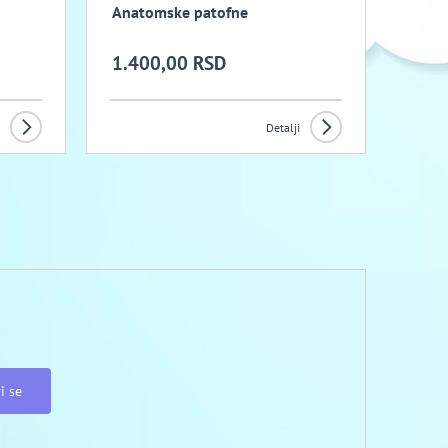
Anatomske patofne
1.400,00 RSD
Detalji
i se