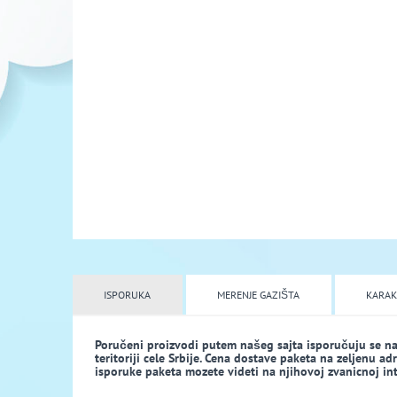
ISPORUKA
MERENJE GAZIŠTA
KARAK
Poručeni proizvodi putem našeg sajta isporučuju se n
teritoriji cele Srbije. Cena dostave paketa na zeljenu a
isporuke paketa mozete videti na njihovoj zvanicnoj inte