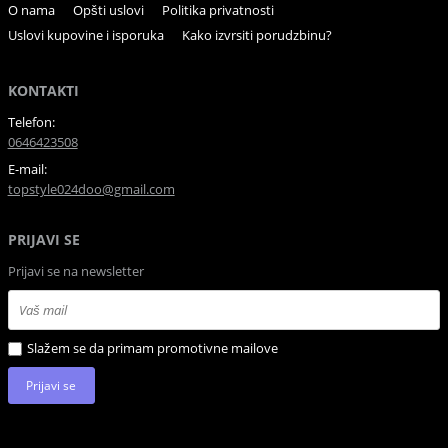
O nama
Opšti uslovi
Politika privatnosti
Uslovi kupovine i isporuka
Kako izvrsiti porudzbinu?
KONTAKTI
Telefon:
0646423508
E-mail:
topstyle024doo@gmail.com
PRIJAVI SE
Prijavi se na newsletter
Slažem se da primam promotivne mailove
Prijavi se