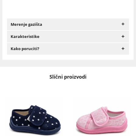
+
Merenje gazišta
+
Karakteristike
+
Kako poruciti?
Slični proizvodi