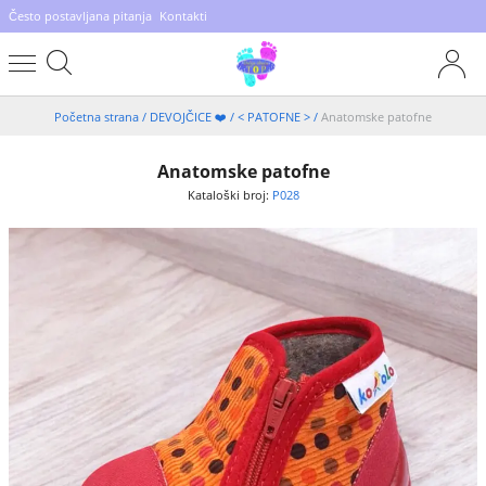
Često postavljana pitanja
Kontakti
Početna strana
/
DEVOJČICE ❤️
/
< PATOFNE >
/
Anatomske patofne
Anatomske patofne
Kataloški broj:
P028