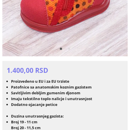
1.400,00 RSD
Proizvedeno u EU i za EU trziste
Patofnice sa anatomskim koznim gazistem
Savitljivim debljim gumenim djonom
Imaju tekstilno toplo nalicje i unutrasnjost
Dodatno ojacanje petice
Duzina unutrasnjeg gazista:
Broj 19 - 11 cm
Broj 20 - 11,5 cm