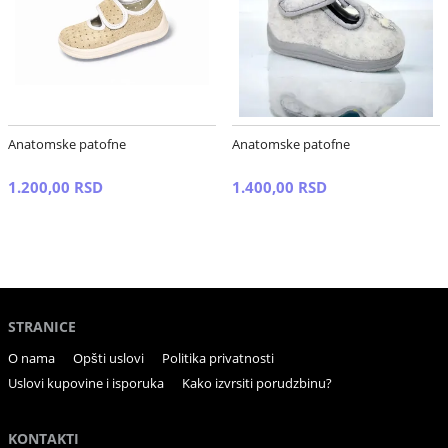
Anatomske patofne
Anatomske patofne
1.200,00 RSD
1.400,00 RSD
STRANICE
O nama
Opšti uslovi
Politika privatnosti
Uslovi kupovine i isporuka
Kako izvrsiti porudzbinu?
KONTAKTI