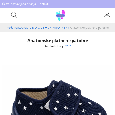
Često postavljana pitanja
Kontakti
Početna strana
/
DEVOJČICE ❤️
/
< PATOFNE >
/
Anatomske platnene patofne
Anatomske platnene patofne
Kataloški broj:
P252