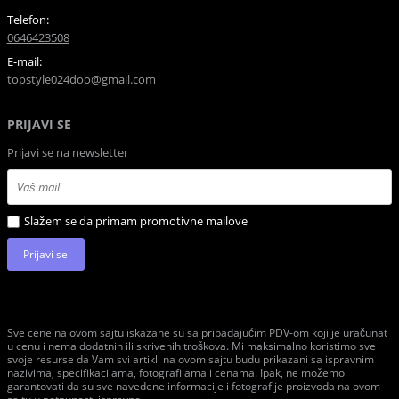
Telefon:
0646423508
E-mail:
topstyle024doo@gmail.com
PRIJAVI SE
Prijavi se na newsletter
Slažem se da primam promotivne mailove
Prijavi se
Sve cene na ovom sajtu iskazane su sa pripadajućim PDV-om koji je uračunat
u cenu i nema dodatnih ili skrivenih troškova. Mi maksimalno koristimo sve
svoje resurse da Vam svi artikli na ovom sajtu budu prikazani sa ispravnim
nazivima, specifikacijama, fotografijama i cenama. Ipak, ne možemo
garantovati da su sve navedene informacije i fotografije proizvoda na ovom