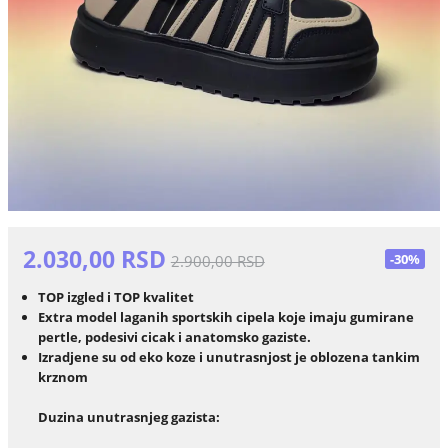
2.030,00 RSD
-30%
2.900,00 RSD
TOP izgled i TOP kvalitet
Extra model laganih sportskih cipela koje imaju gumirane
pertle, podesivi cicak i anatomsko gaziste.
Izradjene su od eko koze i unutrasnjost je oblozena tankim
krznom
Duzina unutrasnjeg gazista: