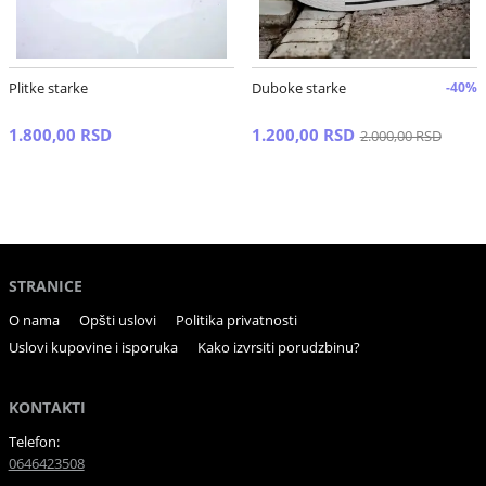
Plitke starke
Duboke starke
-40%
1.800,00 RSD
1.200,00 RSD
2.000,00 RSD
STRANICE
O nama
Opšti uslovi
Politika privatnosti
Uslovi kupovine i isporuka
Kako izvrsiti porudzbinu?
KONTAKTI
Telefon:
0646423508