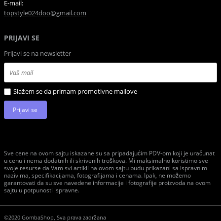
E-mail:
topstyle024doo@gmail.com
PRIJAVI SE
Prijavi se na newsletter
Slažem se da primam promotivne mailove
Prijavi se
Sve cene na ovom sajtu iskazane su sa pripadajućim PDV-om koji je uračunat
u cenu i nema dodatnih ili skrivenih troškova. Mi maksimalno koristimo sve
svoje resurse da Vam svi artikli na ovom sajtu budu prikazani sa ispravnim
nazivima, specifikacijama, fotografijama i cenama. Ipak, ne možemo
garantovati da su sve navedene informacije i fotografije proizvoda na ovom
sajtu u potpunosti ispravne.
©2020 GombaShop, Sva prava zadržana