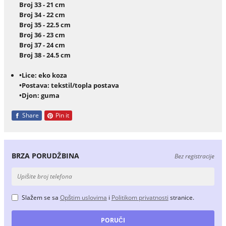
Broj 33 - 21 cm
Broj 34 - 22 cm
Broj 35 - 22.5 cm
Broj 36 - 23 cm
Broj 37 - 24 cm
Broj 38 - 24.5 cm
•Lice: eko koza
•Postava: tekstil/topla postava
•Djon: guma
Share
Pin it
BRZA PORUDŽBINA
Bez registracije
Slažem se sa
Opštim uslovima
i
Politikom privatnosti
stranice.