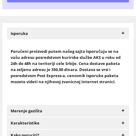
+
Isporuka
Poručeni proizvodi putem našeg sajta isporučuju se na
vašu adresu posredstvom kurirske službe AKS u roku od
24h do 48h na teritoriji cele Srbije. Cena dostave paketa
na zeljenu adresu je 350,00 dinara. Dostava se vrsi i
posredstvom Post Express-a, cenovnik isporuke paketa
mozete videti na njihovoj zvanicnoj internet stranici.
+
Merenje gazišta
+
Karakteristike
+
Kako poruciti?