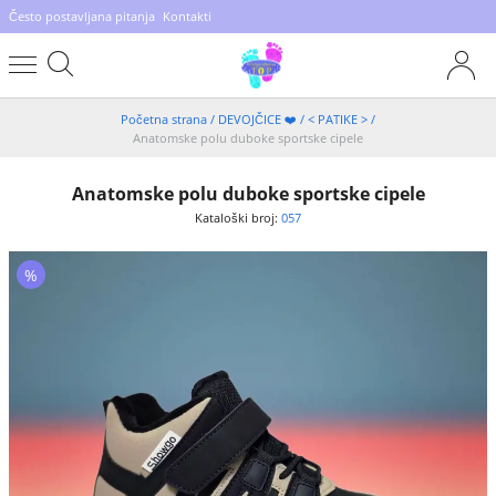
Često postavljana pitanja
Kontakti
Početna strana
/
DEVOJČICE ❤️
/
< PATIKE >
/
Anatomske polu duboke sportske cipele
Anatomske polu duboke sportske cipele
Kataloški broj:
057
%