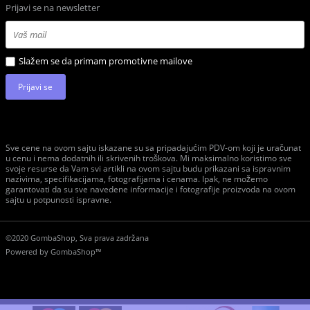
Prijavi se na newsletter
Slažem se da primam promotivne mailove
Prijavi se
Sve cene na ovom sajtu iskazane su sa pripadajućim PDV-om koji je uračunat
u cenu i nema dodatnih ili skrivenih troškova. Mi maksimalno koristimo sve
svoje resurse da Vam svi artikli na ovom sajtu budu prikazani sa ispravnim
nazivima, specifikacijama, fotografijama i cenama. Ipak, ne možemo
garantovati da su sve navedene informacije i fotografije proizvoda na ovom
sajtu u potpunosti ispravne.
©2020 GombaShop, Sva prava zadržana
Powered by
GombaShop™