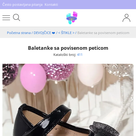
Često postavljana pitanja
Kontakti
Početna strana
/
DEVOJČICE ❤️
/
< ŠTIKLE >
/
Baletanke sa povisenom peticom
Baletanke sa povisenom peticom
Kataloški broj:
411