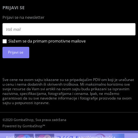
PRIJAVI SE
Prijavi se na newsletter
Slažem se da primam promotivne mailove
Prijavi se
Sve cene na ovom sajtu iskazane su sa pripadajućim PDV-om koji je uračunat
u cenu i nema dodatnih ili skrivenih troškova. Mi maksimalno koristimo sve
svoje resurse da Vam svi artikli na ovom sajtu budu prikazani sa ispravnim
nazivima, specifikacijama, fotografijama i cenama. Ipak, ne možemo
garantovati da su sve navedene informacije i fotografije proizvoda na ovom
sajtu u potpunosti ispravne.
©2020 GombaShop, Sva prava zadržana
Powered by
GombaShop™
Korišćenjem ove internet stranice slažete se sa korišćenjem kolačića