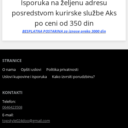
Isporuka na željenu adresu
posredstvom kurirske službe Aks
po ceni od 350 din
BESPLATNA
POSTARINA
za iznose preko 3000 din
STRANICE
O nama
Opšti uslovi
Politika privatnosti
Uslovi kupovine i isporuka
Kako izvrsiti porudzbinu?
KONTAKTI
Telefon:
0646423508
E-mail:
topstyle024doo@gmail.com