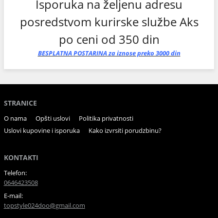
Isporuka na željenu adresu
posredstvom kurirske službe Aks
po ceni od 350 din
BESPLATNA
POSTARINA
za iznose preko 3000 din
STRANICE
O nama
Opšti uslovi
Politika privatnosti
Uslovi kupovine i isporuka
Kako izvrsiti porudzbinu?
KONTAKTI
Telefon:
0646423508
E-mail:
topstyle024doo@gmail.com