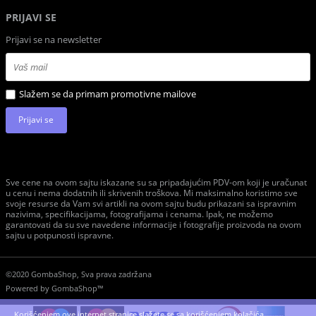
PRIJAVI SE
Prijavi se na newsletter
Slažem se da primam promotivne mailove
Prijavi se
Sve cene na ovom sajtu iskazane su sa pripadajućim PDV-om koji je uračunat
u cenu i nema dodatnih ili skrivenih troškova. Mi maksimalno koristimo sve
svoje resurse da Vam svi artikli na ovom sajtu budu prikazani sa ispravnim
nazivima, specifikacijama, fotografijama i cenama. Ipak, ne možemo
garantovati da su sve navedene informacije i fotografije proizvoda na ovom
sajtu u potpunosti ispravne.
©2020 GombaShop, Sva prava zadržana
Powered by
GombaShop™
Korišćenjem ove internet stranice slažete se sa korišćenjem kolačića