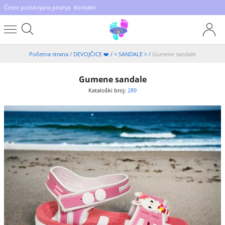
Često postavljana pitanja
Kontakti
Početna strana
/
DEVOJČICE ❤️
/
< SANDALE >
/
Gumene sandale
Gumene sandale
Kataloški broj:
289