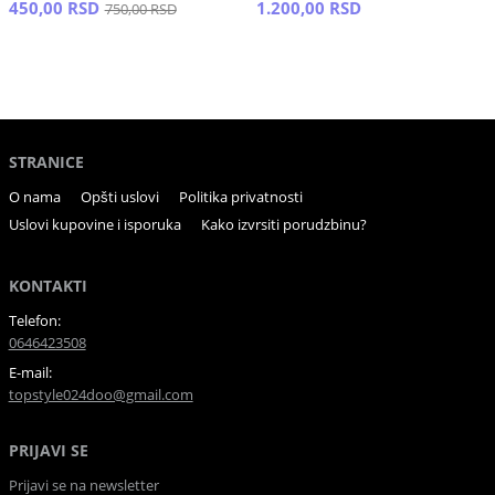
450,00 RSD
1.200,00 RSD
750,00 RSD
STRANICE
O nama
Opšti uslovi
Politika privatnosti
Uslovi kupovine i isporuka
Kako izvrsiti porudzbinu?
KONTAKTI
Telefon:
0646423508
E-mail:
topstyle024doo@gmail.com
PRIJAVI SE
Prijavi se na newsletter