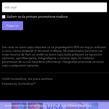
Slažem se da primam promotivne mailove
Prijavi se
Sve cene na ovom sajtu iskazane su sa pripadajućim PDV-om koji je uračunat
u cenu i nema dodatnih ili skrivenih troškova. Mi maksimalno koristimo sve
svoje resurse da Vam svi artikli na ovom sajtu budu prikazani sa ispravnim
nazivima, specifikacijama, fotografijama i cenama. Ipak, ne možemo
garantovati da su sve navedene informacije i fotografije proizvoda na ovom
sajtu u potpunosti ispravne.
©2020 GombaShop, Sva prava zadržana
Powered by
GombaShop™
Korišćenjem ove internet stranice slažete se sa korišćenjem kolačića
Informacije o kolačićima