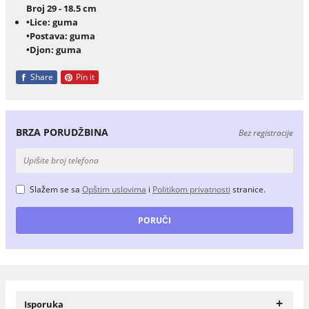
Broj 29 - 18.5 cm
•Lice: guma
•Postava: guma
•Djon: guma
Share
Pin it
BRZA PORUDŽBINA
Bez registracije
Slažem se sa
Opštim uslovima
i
Politikom privatnosti
stranice.
+
Isporuka