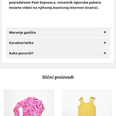
posredstvom Post Express-a, cenovnik isporuke paketa
mozete videti na njihovoj zvanicnoj internet stranici.
+
Merenje gazišta
+
Karakteristike
+
Kako poruciti?
Slični proizvodi