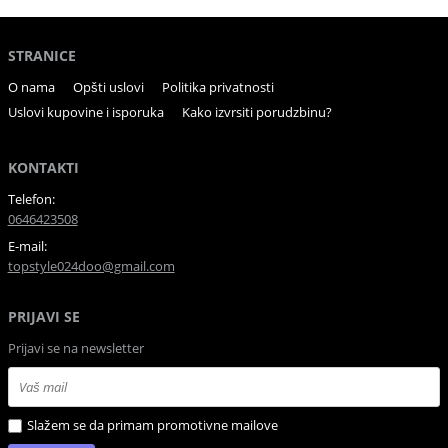
STRANICE
O nama
Opšti uslovi
Politika privatnosti
Uslovi kupovine i isporuka
Kako izvrsiti porudzbinu?
KONTAKTI
Telefon:
0646423508
E-mail:
topstyle024doo@gmail.com
PRIJAVI SE
Prijavi se na newsletter
Slažem se da primam promotivne mailove