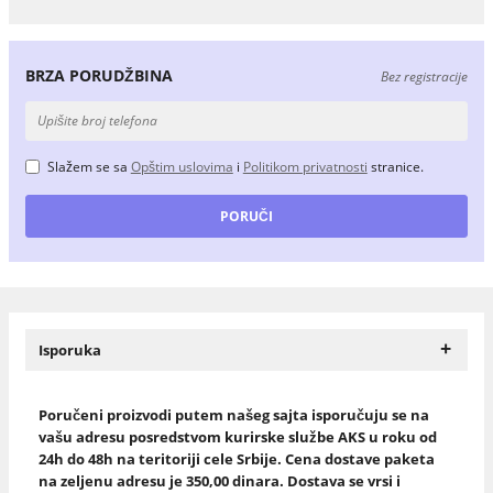
BRZA PORUDŽBINA
Bez registracije
Slažem se sa
Opštim uslovima
i
Politikom privatnosti
stranice.
+
Isporuka
Poručeni proizvodi putem našeg sajta isporučuju se na
vašu adresu posredstvom kurirske službe AKS u roku od
24h do 48h na teritoriji cele Srbije. Cena dostave paketa
na zeljenu adresu je 350,00 dinara. Dostava se vrsi i