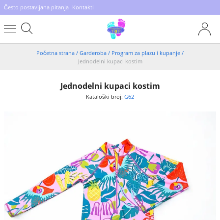
Često postavljana pitanja
Kontakti
Početna strana
/
Garderoba
/
Program za plazu i kupanje
/
Jednodelni kupaci kostim
Jednodelni kupaci kostim
Kataloški broj:
G62