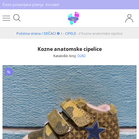
Često postavljana pitanja
Kontakti
Početna strana
/
DEČACI ⚽️
/
- CIPELE -
/
Kozne anatomske cipelice
Kozne anatomske cipelice
Kataloški broj:
D282
%