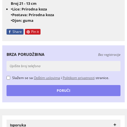
Broj 21 - 13 cm
•Lice: Prirodna koza
•Postava: Prirodna koza
•Djon: guma
Share
Pin it
BRZA PORUDŽBINA
Bez registracije
Slažem se sa
Opštim uslovima
i
Politikom privatnosti
stranice.
+
Isporuka