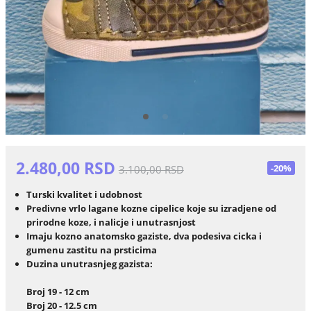
2.480,00 RSD
-20%
3.100,00 RSD
Turski kvalitet i udobnost
Predivne vrlo lagane kozne cipelice koje su izradjene od
prirodne koze, i nalicje i unutrasnjost
Imaju kozno anatomsko gaziste, dva podesiva cicka i
gumenu zastitu na prsticima
Duzina unutrasnjeg gazista:
Broj 19 - 12 cm
Broj 20 - 12.5 cm