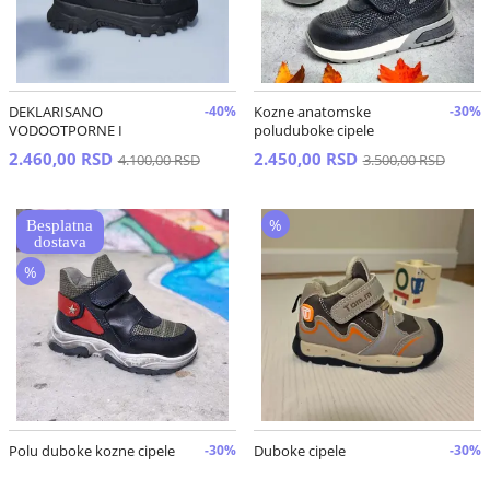
DEKLARISANO
-40%
Kozne anatomske
-30%
VODOOTPORNE I
poluduboke cipele
VETROOTPORNE zimske
2.460,00 RSD
2.450,00 RSD
4.100,00 RSD
3.500,00 RSD
cipele
%
%
Polu duboke kozne cipele
-30%
Duboke cipele
-30%