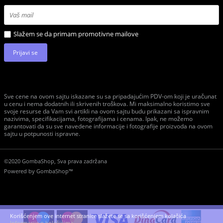
Slažem se da primam promotivne mailove
Prijavi se
Sve cene na ovom sajtu iskazane su sa pripadajućim PDV-om koji je uračunat
u cenu i nema dodatnih ili skrivenih troškova. Mi maksimalno koristimo sve
svoje resurse da Vam svi artikli na ovom sajtu budu prikazani sa ispravnim
nazivima, specifikacijama, fotografijama i cenama. Ipak, ne možemo
garantovati da su sve navedene informacije i fotografije proizvoda na ovom
sajtu u potpunosti ispravne.
©2020 GombaShop, Sva prava zadržana
Powered by
GombaShop™
Korišćenjem ove internet stranice slažete se sa korišćenjem kolačića
Informacije o kolačićima