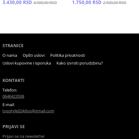
3.430,00 RSD
1.750,00 RSD
4.900,00 RSD
2.500,00 RSD
STRANICE
O nama
Opšti uslovi
Politika privatnosti
Uslovi kupovine i isporuka
Kako izvrsiti porudzbinu?
KONTAKTI
Telefon:
0646423508
E-mail:
topstyle024doo@gmail.com
PRIJAVI SE
Prijavi se na newsletter