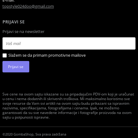
E-mail:
topstyle024doo@gmail.com
PRIJAVI SE
Prijavi se na newsletter
Slažem se da primam promotivne mailove
Prijavi se
Sve cene na ovom sajtu iskazane su sa pripadajućim PDV-om koji je uračunat
u cenu i nema dodatnih ili skrivenih troškova. Mi maksimalno koristimo sve
svoje resurse da Vam svi artikli na ovom sajtu budu prikazani sa ispravnim
nazivima, specifikacijama, fotografijama i cenama. Ipak, ne možemo
garantovati da su sve navedene informacije i fotografije proizvoda na ovom
sajtu u potpunosti ispravne.
©2020 GombaShop, Sva prava zadržana