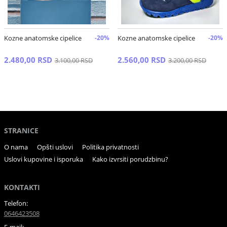
Kozne anatomske cipelice
-20%
Kozne anatomske cipelice
-20%
2.480,00 RSD
2.560,00 RSD
3.100,00 RSD
3.200,00 RSD
STRANICE
O nama
Opšti uslovi
Politika privatnosti
Uslovi kupovine i isporuka
Kako izvrsiti porudzbinu?
KONTAKTI
Telefon:
0646423508