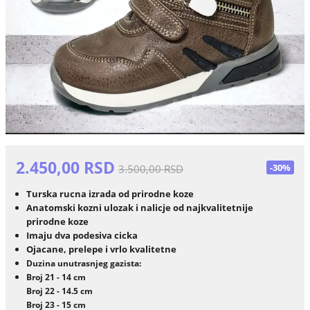
2.450,00 RSD
-30%
3.500,00 RSD
Turska rucna izrada od prirodne koze
Anatomski kozni ulozak i nalicje od najkvalitetnije
prirodne koze
Imaju dva podesiva cicka
Ojacane, prelepe i vrlo kvalitetne
Duzina unutrasnjeg gazista:
Broj 21 - 14 cm
Broj 22 - 14.5 cm
Broj 23 - 15 cm