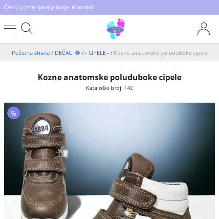
Često postavljana pitanja
Kontakti
Početna strana
/
DEČACI ⚽️
/
- CIPELE -
/
Kozne anatomske poluduboke cipele
Kozne anatomske poluduboke cipele
Kataloški broj:
142
%