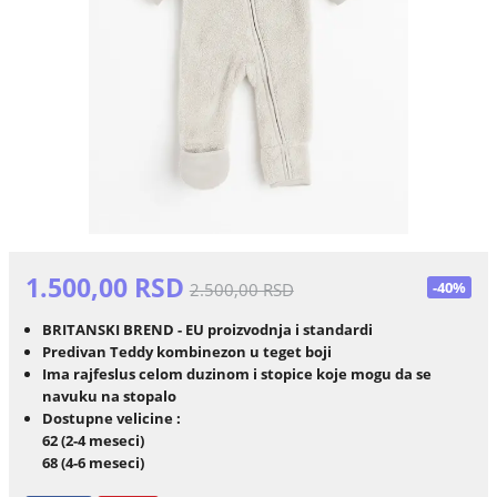
1.500,00 RSD
-40%
2.500,00 RSD
BRITANSKI BREND - EU proizvodnja i standardi
Predivan Teddy kombinezon u teget boji
Ima rajfeslus celom duzinom i stopice koje mogu da se
navuku na stopalo
Dostupne velicine :
62
(2-4 meseci)
68 (4-6 meseci)