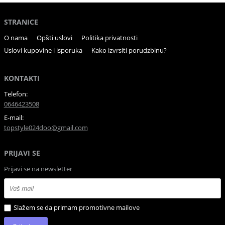
STRANICE
O nama
Opšti uslovi
Politika privatnosti
Uslovi kupovine i isporuka
Kako izvrsiti porudzbinu?
KONTAKTI
Telefon:
0646423508
E-mail:
topstyle024doo@gmail.com
PRIJAVI SE
Prijavi se na newsletter
Slažem se da primam promotivne mailove