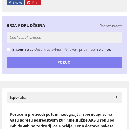
Share
Pin it
BRZA PORUDŽBINA
Bez registracije
Slažem se sa
Opštim uslovima
i
Politikom privatnosti
stranice.
+
Isporuka
Poručeni proizvodi putem našeg sajta isporučuju se na
vašu adresu posredstvom kurirske službe AKS u roku od
24h do 48h na teritoriji cele Srbije. Cena dostave paketa