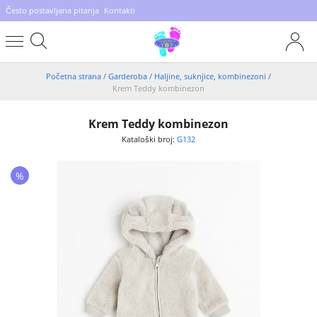
Često postavljana pitanja
Kontakti
Početna strana
/
Garderoba
/
Haljine, suknjice, kombinezoni
/
Krem Teddy kombinezon
Krem Teddy kombinezon
Kataloški broj:
G132
%