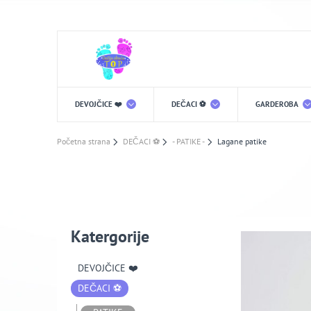
DEVOJČICE ❤️
DEČACI ⚽️
GARDEROBA
Početna strana
DEČACI ⚽️
- PATIKE -
Lagane patike
Katergorije
DEVOJČICE ❤️
DEČACI ⚽️