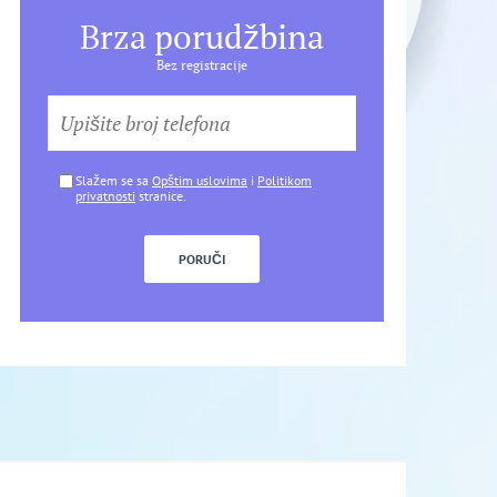
Brza porudžbina
Bez registracije
Slažem se sa
Opštim uslovima
i
Politikom
privatnosti
stranice.