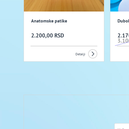
Anatomske patike
Dubok
2.200,00 RSD
2.17
3.10
Detalji