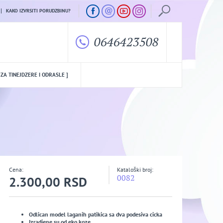
KAKO IZVRSITI PORUDZBINU?
0646423508
 ZA TINEJDZERE I ODRASLE ]
Cena:
Kataloški broj:
0082
2.300,00 RSD
Odlican model laganih patikica sa dva podesiva cicka
Izradjene su od eko koze