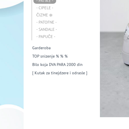
- PATIKE -
- CIPELE -
ČIZME ❄️
- PATOFNE -
- SANDALE -
- PAPUČE -
Garderoba
TOP snizenje % % %
Bilo koja DVA PARA 2000 din
[ Kutak za tinejdzere i odrasle ]