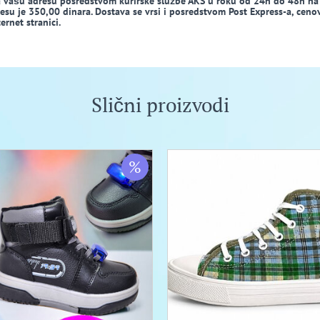
a vašu adresu posredstvom kurirske službe AKS u roku od 24h do 48h na
dresu je 350,00 dinara. Dostava se vrsi i posredstvom Post Express-a, ceno
rnet stranici.
Slični proizvodi
%