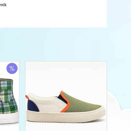
vnik
%