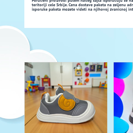
Poručeni proizvodi putem našeg sajta isporučuju se n
teritoriji cele Srbije. Cena dostave paketa na zeljenu a
isporuke paketa mozete videti na njihovoj zvanicnoj inte