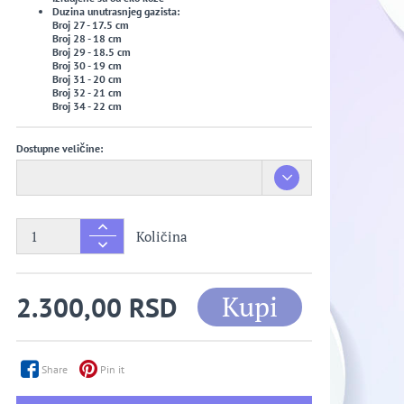
Duzina unutrasnjeg gazista:
Broj 27 - 17.5 cm
Broj 28 - 18 cm
Broj 29 - 18.5 cm
Broj 30 - 19 cm
Broj 31 - 20 cm
Broj 32 - 21 cm
Broj 34 - 22 cm
Dostupne veličine:
Količina
Kupi
2.300,00 RSD
Share
Pin it