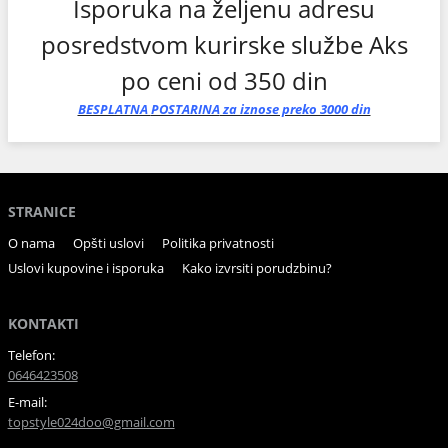
Isporuka na željenu adresu
posredstvom kurirske službe Aks
po ceni od 350 din
BESPLATNA
POSTARINA
za iznose preko 3000 din
STRANICE
O nama
Opšti uslovi
Politika privatnosti
Uslovi kupovine i isporuka
Kako izvrsiti porudzbinu?
KONTAKTI
Telefon:
0646423508
E-mail:
topstyle024doo@gmail.com