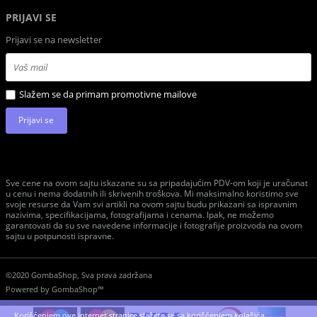
PRIJAVI SE
Prijavi se na newsletter
Slažem se da primam promotivne mailove
Prijavi se
Sve cene na ovom sajtu iskazane su sa pripadajućim PDV-om koji je uračunat
u cenu i nema dodatnih ili skrivenih troškova. Mi maksimalno koristimo sve
svoje resurse da Vam svi artikli na ovom sajtu budu prikazani sa ispravnim
nazivima, specifikacijama, fotografijama i cenama. Ipak, ne možemo
garantovati da su sve navedene informacije i fotografije proizvoda na ovom
sajtu u potpunosti ispravne.
©2020 GombaShop, Sva prava zadržana
Powered by
GombaShop™
Korišćenjem ove internet stranice slažete se sa korišćenjem kolačića