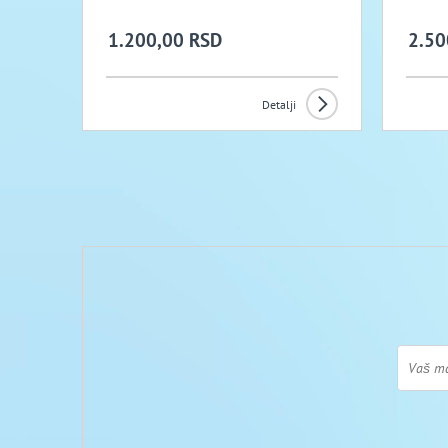
1.200,00 RSD
2.50
Detalji