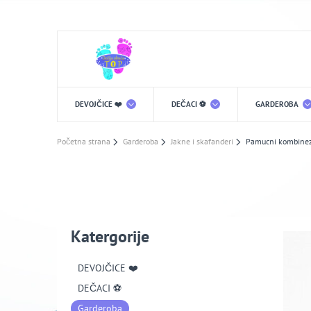
DEVOJČICE ❤️
DEČACI ⚽️
GARDEROBA
Početna strana
Garderoba
Jakne i skafanderi
Pamucni kombine
Katergorije
DEVOJČICE ❤️
DEČACI ⚽️
Garderoba