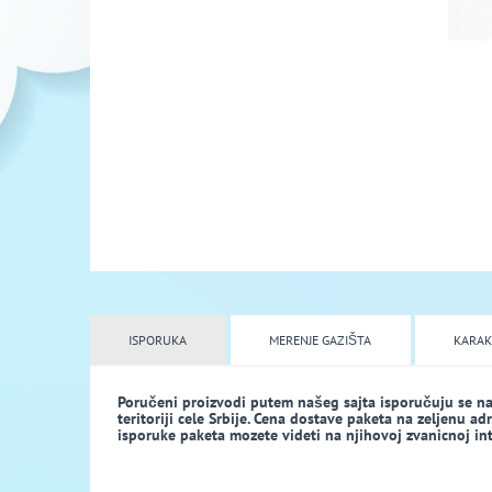
ISPORUKA
MERENJE GAZIŠTA
KARAK
Poručeni proizvodi putem našeg sajta isporučuju se n
teritoriji cele Srbije. Cena dostave paketa na zeljenu a
isporuke paketa mozete videti na njihovoj zvanicnoj inte