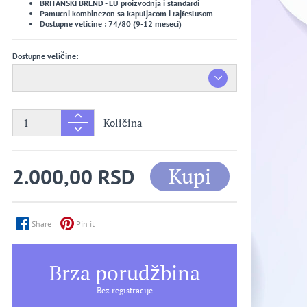
BRITANSKI BREND - EU proizvodnja i standardi
Pamucni kombinezon sa kapuljacom i rajfeslusom
Dostupne velicine : 74/80 (9-12 meseci)
Dostupne veličine:
Količina
Kupi
2.000,00 RSD
Share
Pin it
Brza porudžbina
Bez registracije