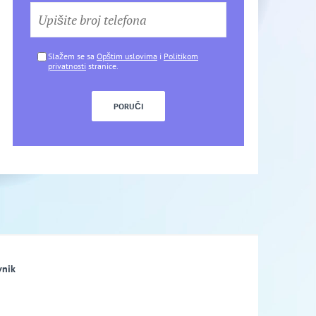
Slažem se sa
Opštim uslovima
i
Politikom
privatnosti
stranice.
vnik