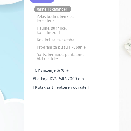
Jakne i skafanderi
Zeke, bodici, benkice,
kompletici
Haljine, suknjice,
kombinezoni
Kostimi za maskenbal
Program za plazu i kupanje
Sorts, bermude, pantalone,
biciklisticke
TOP snizenje % % %
Bilo koja DVA PARA 2000 din
[ Kutak za tinejdzere i odrasle ]