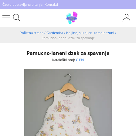
Često postavljana pitanja
Kontakti
Početna strana
/
Garderoba
/
Haljine, suknjice, kombinezoni
/
Pamucno-laneni dzak za spavanje
Pamucno-laneni dzak za spavanje
Kataloški broj:
G134