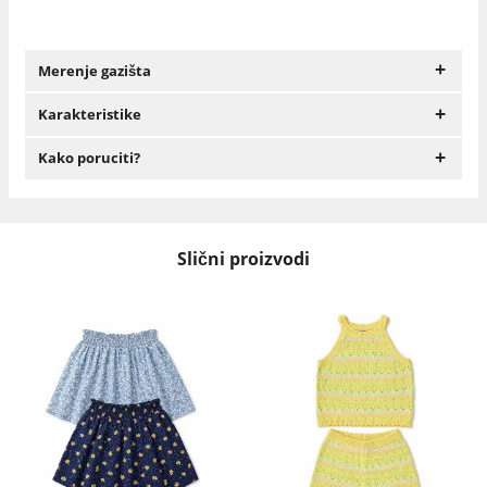
+
Merenje gazišta
+
Karakteristike
+
Kako poruciti?
Slični proizvodi