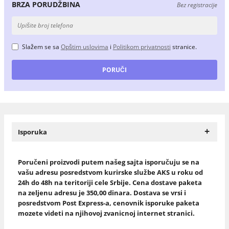
BRZA PORUDŽBINA
Bez registracije
Slažem se sa
Opštim uslovima
i
Politikom privatnosti
stranice.
+
Isporuka
Poručeni proizvodi putem našeg sajta isporučuju se na
vašu adresu posredstvom kurirske službe AKS u roku od
24h do 48h na teritoriji cele Srbije. Cena dostave paketa
na zeljenu adresu je 350,00 dinara. Dostava se vrsi i
posredstvom Post Express-a, cenovnik isporuke paketa
mozete videti na njihovoj zvanicnoj internet stranici.