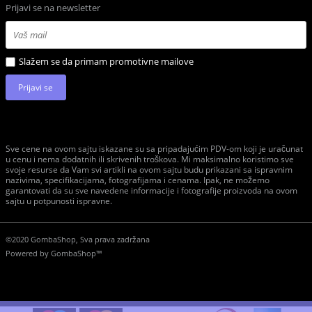
Prijavi se na newsletter
Slažem se da primam promotivne mailove
Prijavi se
Sve cene na ovom sajtu iskazane su sa pripadajućim PDV-om koji je uračunat
u cenu i nema dodatnih ili skrivenih troškova. Mi maksimalno koristimo sve
svoje resurse da Vam svi artikli na ovom sajtu budu prikazani sa ispravnim
nazivima, specifikacijama, fotografijama i cenama. Ipak, ne možemo
garantovati da su sve navedene informacije i fotografije proizvoda na ovom
sajtu u potpunosti ispravne.
©2020 GombaShop, Sva prava zadržana
Powered by
GombaShop™