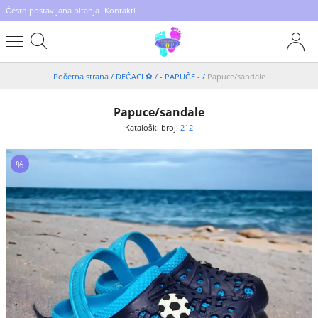
Često postavljana pitanja
Kontakti
Početna strana
/
DEČACI ⚽️
/
- PAPUČE -
/
Papuce/sandale
Papuce/sandale
Kataloški broj:
212
%