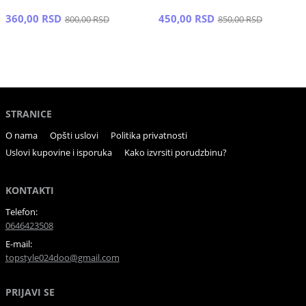
360,00 RSD
450,00 RSD
800,00 RSD
850,00 RSD
STRANICE
O nama
Opšti uslovi
Politika privatnosti
Uslovi kupovine i isporuka
Kako izvrsiti porudzbinu?
KONTAKTI
Telefon:
0646423508
E-mail:
topstyle024doo@gmail.com
PRIJAVI SE