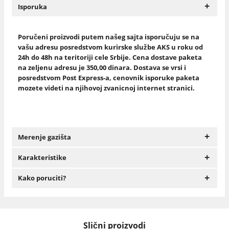
+
Isporuka
Poručeni proizvodi putem našeg sajta isporučuju se na
vašu adresu posredstvom kurirske službe AKS u roku od
24h do 48h na teritoriji cele Srbije. Cena dostave paketa
na zeljenu adresu je 350,00 dinara. Dostava se vrsi i
posredstvom Post Express-a, cenovnik isporuke paketa
mozete videti na njihovoj zvanicnoj internet stranici.
+
Merenje gazišta
+
Karakteristike
+
Kako poruciti?
Slični proizvodi