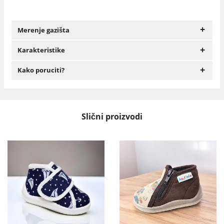
+
Merenje gazišta
+
Karakteristike
+
Kako poruciti?
Slični proizvodi