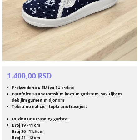
1.400,00 RSD
Proizvedeno u EU i za EU trziste
Patofnice sa anatomskim koznim gazistem, savitljivim
debljim gumenim djonom
Tekstilno nalicje i topla unutrasnjost
Duzina unutrasnjeg gazista:
Broj 19 - 11 cm
Broj 20 - 11,5 cm
Broj 21 - 12 cm