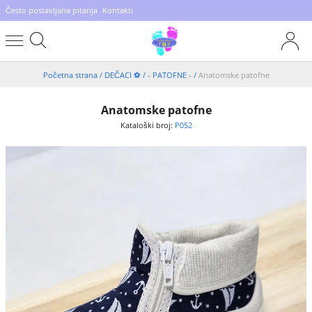
Često postavljana pitanja
Kontakti
Početna strana
/
DEČACI ⚽️
/
- PATOFNE -
/
Anatomske patofne
Anatomske patofne
Kataloški broj:
P052