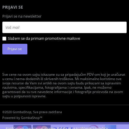
PRIJAVI SE
Prijavi se na newsletter
Slažem se da primam promotivne mailove
Prijavi se
Sve cene na ovom sajtu iskazane su sa pripadajućim PDV-om koji je uračunat
u cenu i nema dodatnih ili skrivenih troškova. Mi maksimalno koristimo sve
svoje resurse da Vam svi artikli na ovom sajtu budu prikazani sa ispravnim
nazivima, specifikacijama, fotografijama i cenama. Ipak, ne možemo
garantovati da su sve navedene informacije i fotografije proizvoda na ovom
sajtu u potpunosti ispravne.
©2020 GombaShop, Sva prava zadržana
Powered by
GombaShop™
Korišćenjem ove internet stranice slažete se sa korišćenjem kolačića