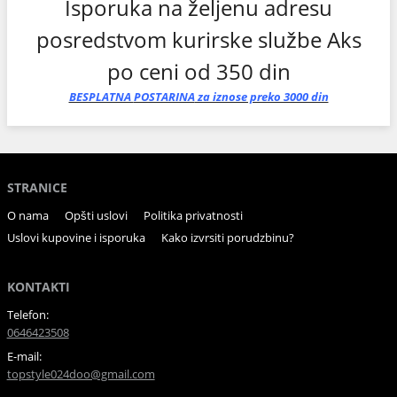
Isporuka na željenu adresu
posredstvom kurirske službe Aks
po ceni od 350 din
BESPLATNA
POSTARINA
za iznose preko 3000 din
STRANICE
O nama
Opšti uslovi
Politika privatnosti
Uslovi kupovine i isporuka
Kako izvrsiti porudzbinu?
KONTAKTI
Telefon:
0646423508
E-mail:
topstyle024doo@gmail.com