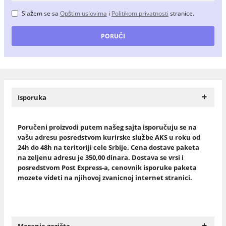
Slažem se sa
Opštim uslovima
i
Politikom privatnosti
stranice.
+
Isporuka
Poručeni proizvodi putem našeg sajta isporučuju se na
vašu adresu posredstvom kurirske službe AKS u roku od
24h do 48h na teritoriji cele Srbije. Cena dostave paketa
na zeljenu adresu je 350,00 dinara. Dostava se vrsi i
posredstvom Post Express-a, cenovnik isporuke paketa
mozete videti na njihovoj zvanicnoj internet stranici.
+
Merenje gazišta