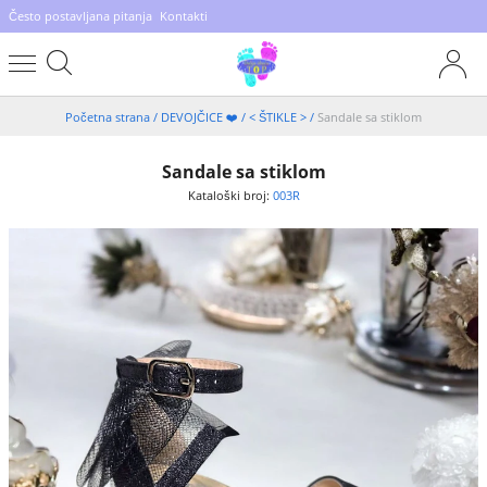
Često postavljana pitanja
Kontakti
Početna strana
/
DEVOJČICE ❤️
/
< ŠTIKLE >
/
Sandale sa stiklom
Sandale sa stiklom
Kataloški broj:
003R