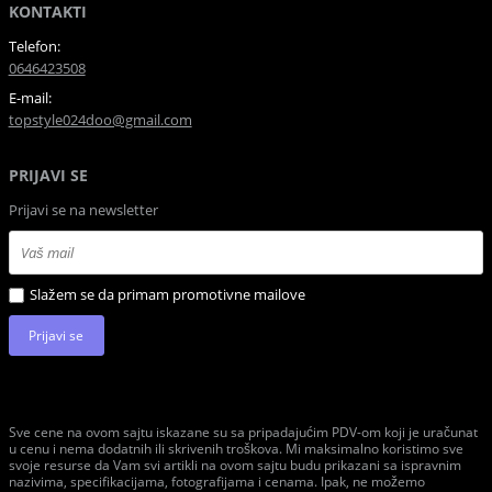
KONTAKTI
Telefon:
0646423508
E-mail:
topstyle024doo@gmail.com
PRIJAVI SE
Prijavi se na newsletter
Slažem se da primam promotivne mailove
Prijavi se
Sve cene na ovom sajtu iskazane su sa pripadajućim PDV-om koji je uračunat
u cenu i nema dodatnih ili skrivenih troškova. Mi maksimalno koristimo sve
svoje resurse da Vam svi artikli na ovom sajtu budu prikazani sa ispravnim
nazivima, specifikacijama, fotografijama i cenama. Ipak, ne možemo