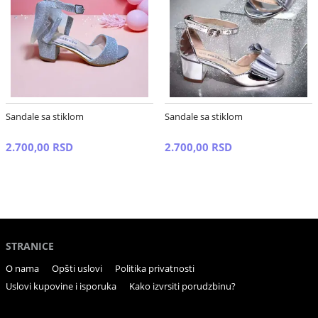
Sandale sa stiklom
Sandale sa stiklom
2.700,00 RSD
2.700,00 RSD
STRANICE
O nama
Opšti uslovi
Politika privatnosti
Uslovi kupovine i isporuka
Kako izvrsiti porudzbinu?