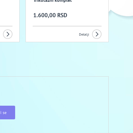
Trikotazni komplet
1.600,00 RSD
Detalji
i se