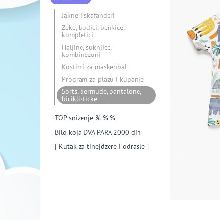
Jakne i skafanderi
Zeke, bodici, benkice,
kompletici
Haljine, suknjice,
kombinezoni
Kostimi za maskenbal
Program za plazu i kupanje
Sorts, bermude, pantalone,
biciklisticke
TOP snizenje % % %
Bilo koja DVA PARA 2000 din
[ Kutak za tinejdzere i odrasle ]