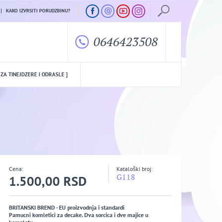
KAKO IZVRSITI PORUDZBINU?
0646423508
 ZA TINEJDZERE I ODRASLE ]
Cena:
Kataloški broj:
G118
1.500,00 RSD
BRITANSKI BREND - EU proizvodnja i standardi
Pamucni komletici za decake. Dva sorcica i dve majice u