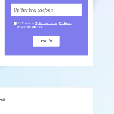
Slažem se sa
Opštim uslovima
i
Politikom
privatnosti
stranice.
vnik