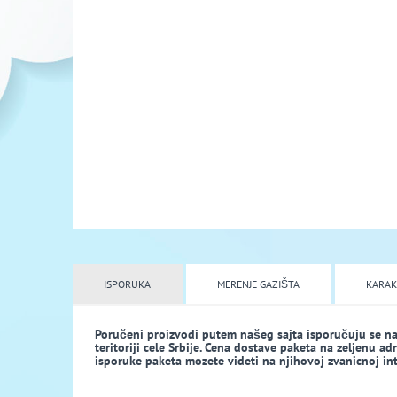
ISPORUKA
MERENJE GAZIŠTA
KARAK
Poručeni proizvodi putem našeg sajta isporučuju se n
teritoriji cele Srbije. Cena dostave paketa na zeljenu a
isporuke paketa mozete videti na njihovoj zvanicnoj inte