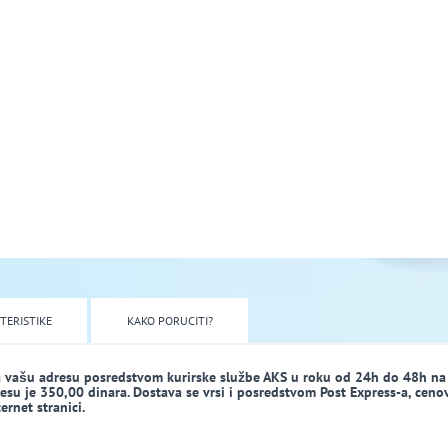
TERISTIKE
KAKO PORUCITI?
a vašu adresu posredstvom kurirske službe AKS u roku od 24h do 48h na
dresu je 350,00 dinara. Dostava se vrsi i posredstvom Post Express-a, ceno
rnet stranici.