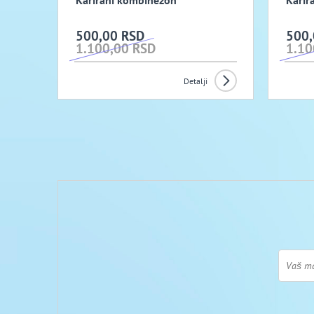
Karirani kombinezon
Karir
500,00 RSD
500,
1.100,00 RSD
1.10
Detalji