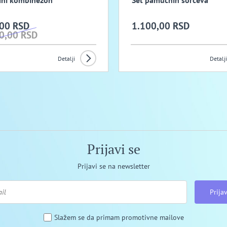
ani kombinezon
Set pamucnih sorceva
00 RSD
1.100,00 RSD
0,00 RSD
Detalji
Detalji
Prijavi se
Prijavi se na newsletter
Prijav
Slažem se da primam promotivne mailove