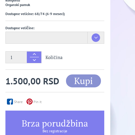
kompletu
Organski pamuk
Dostupne velicine: 68/74 (6-9 meseci)
Dostupne veličine:
Količina
Kupi
1.500,00 RSD
Share
Pin it
Brza porudžbina
Bez registracije