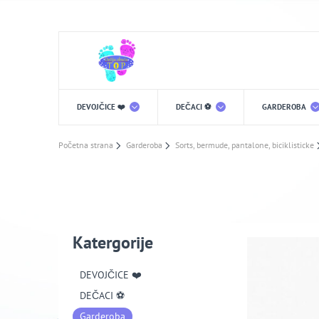
DEVOJČICE ❤️
DEČACI ⚽️
GARDEROBA
Početna strana
Garderoba
Sorts, bermude, pantalone, biciklisticke
Katergorije
DEVOJČICE ❤️
DEČACI ⚽️
Garderoba