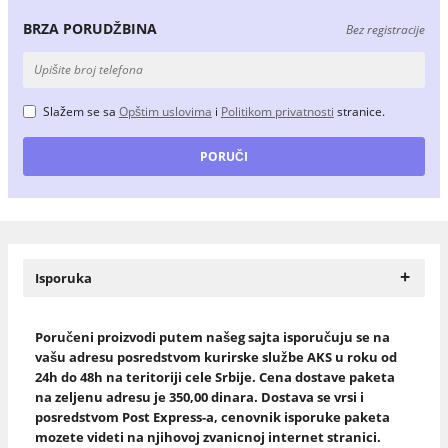
BRZA PORUDŽBINA
Bez registracije
Slažem se sa
Opštim uslovima
i
Politikom privatnosti
stranice.
+
Isporuka
Poručeni proizvodi putem našeg sajta isporučuju se na
vašu adresu posredstvom kurirske službe AKS u roku od
24h do 48h na teritoriji cele Srbije. Cena dostave paketa
na zeljenu adresu je 350,00 dinara. Dostava se vrsi i
posredstvom Post Express-a, cenovnik isporuke paketa
mozete videti na njihovoj zvanicnoj internet stranici.