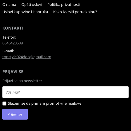
O nama
Opšti uslovi
Politika privatnosti
Uslovi kupovine i isporuka
Kako izvrsiti porudzbinu?
KONTAKTI
Telefon:
0646423508
E-mail:
topstyle024doo@gmail.com
PRIJAVI SE
Prijavi se na newsletter
Slažem se da primam promotivne mailove
Prijavi se