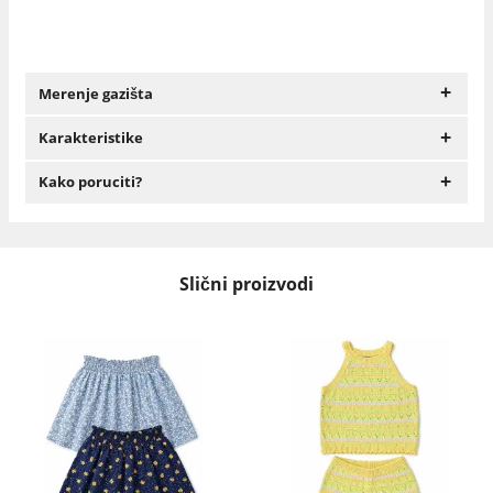
+
Merenje gazišta
+
Karakteristike
+
Kako poruciti?
Slični proizvodi