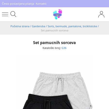
Često postavljana pitanja
Kontakti
Početna strana
/
Garderoba
/
Sorts, bermude, pantalone, biciklisticke
/
Set pamucnih sorceva
Set pamucnih sorceva
Kataloški broj:
G36