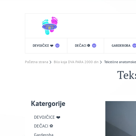
DEVOJČICE ❤️
DEČACI ⚽️
GARDEROBA
Početna strana
Bilo koja DVA PARA 2000 din
Tekstilne anatomske
Tek
Katergorije
DEVOJČICE ❤️
DEČACI ⚽️
Garderoba