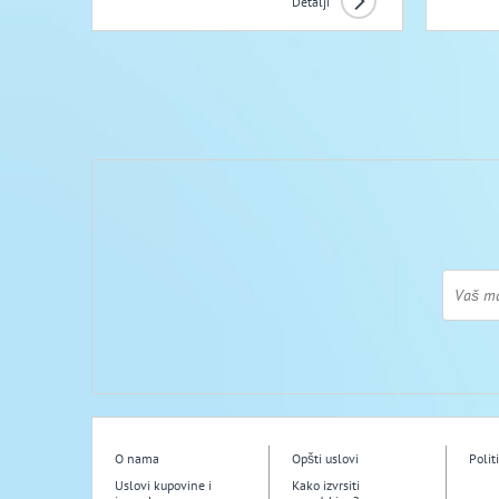
Detalji
O nama
Opšti uslovi
Polit
Uslovi kupovine i
Kako izvrsiti