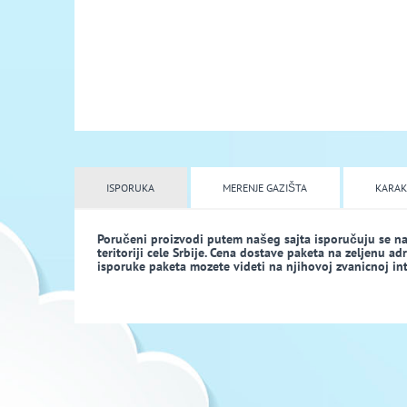
ISPORUKA
MERENJE GAZIŠTA
KARAK
Poručeni proizvodi putem našeg sajta isporučuju se n
teritoriji cele Srbije. Cena dostave paketa na zeljenu a
isporuke paketa mozete videti na njihovoj zvanicnoj inte