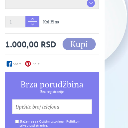
Količina
Kupi
1.000,00 RSD
Share
Pin it
Brza porudžbina
Bez registracije
Slažem se sa
Opštim uslovima
i
Politikom
privatnosti
stranice.