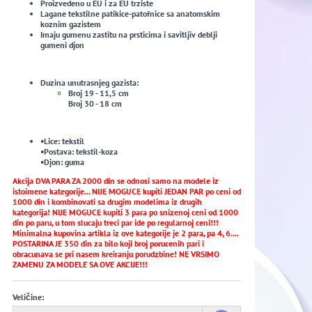
Proizvedeno u EU i za EU trziste
Lagane tekstilne patikice-patofnice sa anatomskim
koznim gazistem
Imaju gumenu zastitu na prsticima i savitljiv deblji
gumeni djon
Duzina unutrasnjeg gazista:
Broj 19 - 11,5 cm
Broj 30 - 18 cm
•Lice: tekstil
•Postava: tekstil-koza
•Djon: guma
Akcija DVA PARA ZA 2000 din se odnosi samo na modele iz
istoimene kategorije... NIJE MOGUCE kupiti JEDAN PAR po ceni od
1000 din i kombinovati sa drugim modelima iz drugih
kategorija! NIJE MOGUCE kupiti 3 para po snizenoj ceni od 1000
din po paru, u tom slucaju treci par ide po regularnoj ceni!!!
Minimalna kupovina artikla iz ove kategorije je 2 para, pa 4, 6....
POSTARINA JE 350 din za bilo koji broj porucenih pari i
obracunava se pri nasem kreiranju porudzbine! NE VRSIMO
ZAMENU ZA MODELE SA OVE AKCIJE!!!
Veličine: