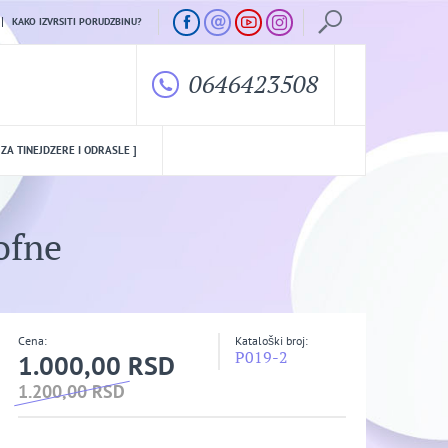
KAKO IZVRSITI PORUDZBINU?
0646423508
 ZA TINEJDZERE I ODRASLE ]
ofne
Cena:
Kataloški broj:
P019-2
1.000,00 RSD
1.200,00 RSD