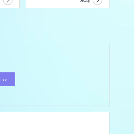
Detalji
i se