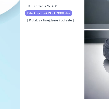
TOP snizenje % % %
Bilo koja DVA PARA 2000 din
[ Kutak za tinejdzere i odrasle ]