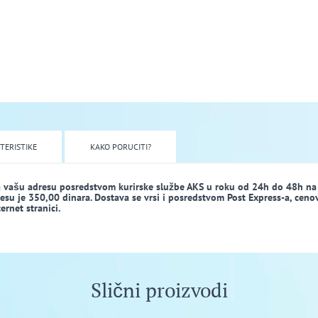
TERISTIKE
KAKO PORUCITI?
a vašu adresu posredstvom kurirske službe AKS u roku od 24h do 48h na
dresu je 350,00 dinara. Dostava se vrsi i posredstvom Post Express-a, ceno
rnet stranici.
Slični proizvodi