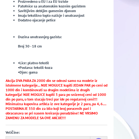
Proizvedeno u EU i za EU trziste
Patofnice sa anatomskim koznim gazistem
Savitljivim debljim gumenim djonom
Imaju tekstilno toplo nalicje i unutrasnjost
Dodatno ojacanje petice
Duzina unutrasnjeg gazista:
Broj 30 - 18 cm
•Lice: platno-tekstil
•Postava: tekstil-koza
•Djon: guma
Akcija DVA PARA ZA 2000 din se odnosi samo na modele iz
istoimene kategorije... NIJE MOGUCE kupiti JEDAN PAR po ceni od
1000 din i kombinovati sa drugim modelima iz drugih
kategorija! NIJE MOGUCE kupiti 3 para po snizenoj ceni od 1000
din po paru, u tom slucaju treci par ide po regularnoj ceni!!!
Minimalna kupovina artikla iz ove kategorije je 2 para, pa 4, 6....
POSTARINA JE 350 din za bilo koji broj porucenih pari i
obracunava se pri nasem kreiranju porudzbine! NE VRSIMO
ZAMENU ZA MODELE SA OVE AKCIJE!!!
Veličine: