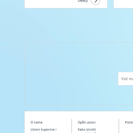
Detalji
O nama
Opšti uslovi
Polit
Uslovi kupovine i
Kako izvrsiti