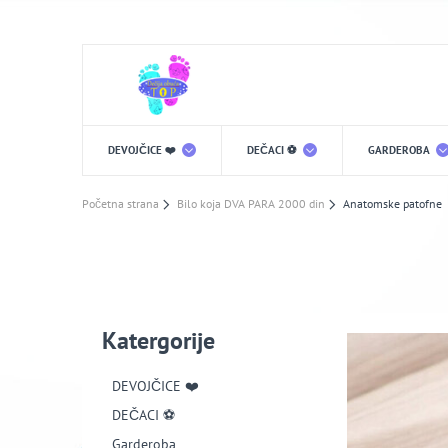
DEVOJČICE ❤️
DEČACI ⚽️
GARDEROBA
Početna strana
Bilo koja DVA PARA 2000 din
Anatomske patofne
Katergorije
DEVOJČICE ❤️
DEČACI ⚽️
Garderoba