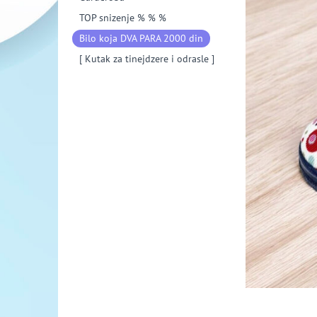
TOP snizenje % % %
Bilo koja DVA PARA 2000 din
[ Kutak za tinejdzere i odrasle ]