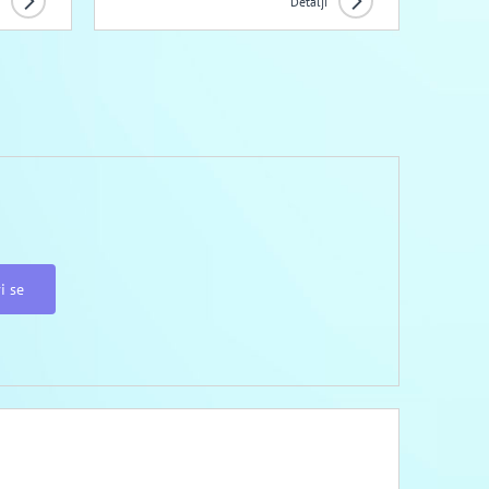
Detalji
i se