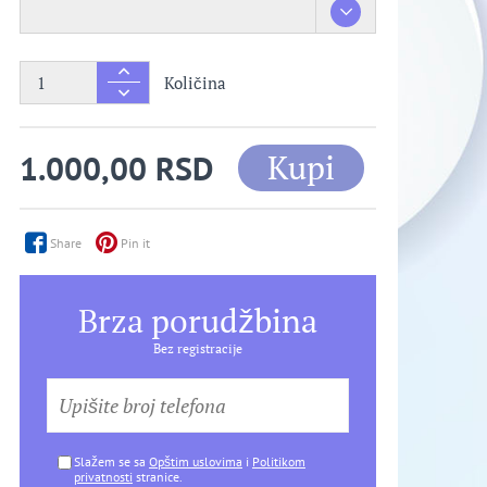
Količina
Kupi
1.000,00 RSD
Share
Pin it
Brza porudžbina
Bez registracije
Slažem se sa
Opštim uslovima
i
Politikom
privatnosti
stranice.