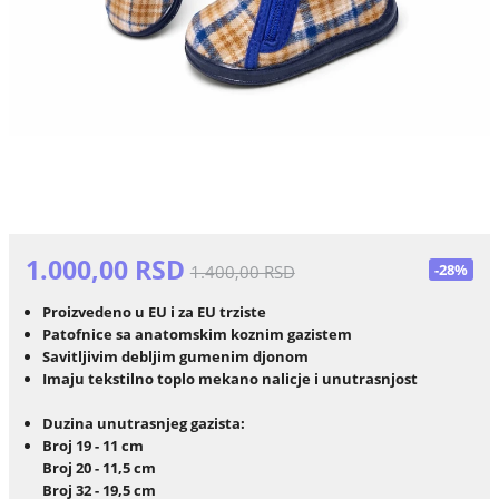
1.000,00 RSD
-28%
1.400,00 RSD
Proizvedeno u EU i za EU trziste
Patofnice sa anatomskim koznim gazistem
Savitljivim debljim gumenim djonom
Imaju tekstilno toplo mekano nalicje i unutrasnjost
Duzina unutrasnjeg gazista:
Broj 19 - 11 cm
Broj 20 - 11,5 cm
Broj 32 - 19,5 cm