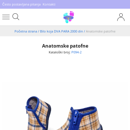
Često postavljana pitanja
Kontakti
Početna strana
/
Bilo koja DVA PARA 2000 din
/
Anatomske patofne
Anatomske patofne
Kataloški broj:
P094-2