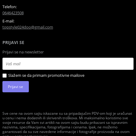
Telefon:
0646423508
E-mail:
topstyle024doo@gmail.com
PRIJAVI SE
Prijavi se na newsletter
Slažem se da primam promotivne mailove
Prijavi se
Sve cene na ovom sajtu iskazane su sa pripadajućim PDV-om koji je uračunat
u cenu i nema dodatnih ili skrivenih troškova. Mi maksimalno koristimo sve
svoje resurse da Vam svi artikli na ovom sajtu budu prikazani sa ispravnim
nazivima, specifikacijama, fotografijama i cenama. Ipak, ne možemo
garantovati da su sve navedene informacije i fotografije proizvoda na ovom