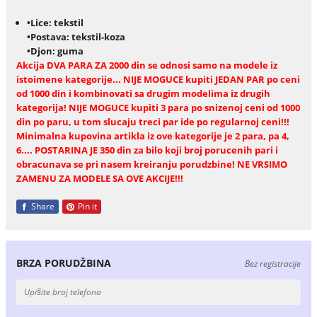
•Lice: tekstil
•Postava: tekstil-koza
•Djon: guma
Akcija DVA PARA ZA 2000 din se odnosi samo na modele iz
istoimene kategorije... NIJE MOGUCE kupiti JEDAN PAR po ceni
od 1000 din i kombinovati sa drugim modelima iz drugih
kategorija! NIJE MOGUCE kupiti 3 para po snizenoj ceni od 1000
din po paru, u tom slucaju treci par ide po regularnoj ceni!!!
Minimalna kupovina artikla iz ove kategorije je 2 para, pa 4,
6.... POSTARINA JE 350 din za bilo koji broj porucenih pari i
obracunava se pri nasem kreiranju porudzbine! NE VRSIMO
ZAMENU ZA MODELE SA OVE AKCIJE!!!
Share
Pin it
BRZA PORUDŽBINA
Bez registracije