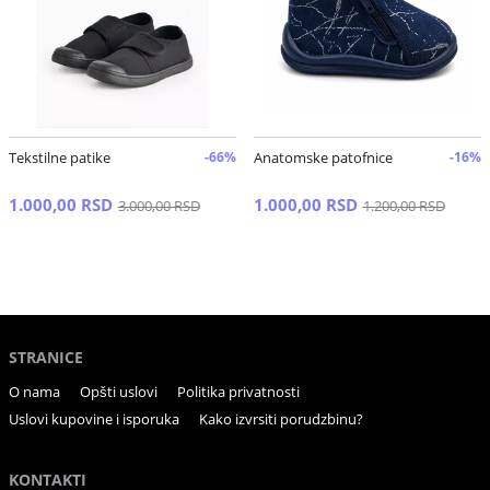
Tekstilne patike
-66%
Anatomske patofnice
-16%
1.000,00 RSD
1.000,00 RSD
3.000,00 RSD
1.200,00 RSD
STRANICE
O nama
Opšti uslovi
Politika privatnosti
Uslovi kupovine i isporuka
Kako izvrsiti porudzbinu?
KONTAKTI