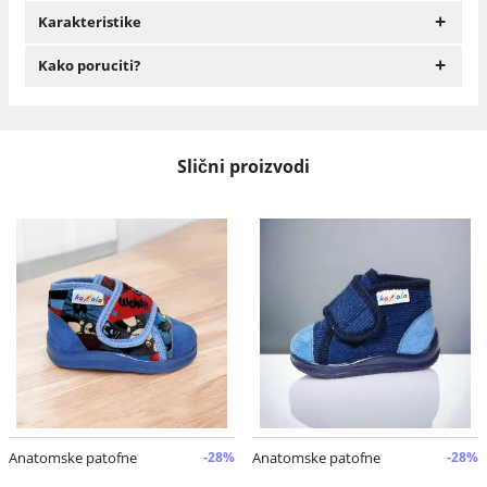
+
Karakteristike
+
Kako poruciti?
Slični proizvodi
Anatomske patofne
-28%
Anatomske patofne
-28%