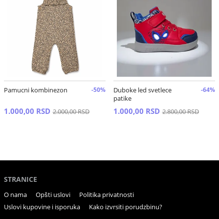
Pamucni kombinezon
-50%
Duboke led svetlece
-64%
patike
1.000,00 RSD
1.000,00 RSD
2.000,00 RSD
2.800,00 RSD
STRANICE
O nama
Opšti uslovi
Politika privatnosti
Uslovi kupovine i isporuka
Kako izvrsiti porudzbinu?