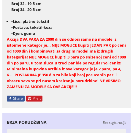
Broj 32 - 19,5 cm
Broj 34 - 20,5 cm
•Lice: platno-tekstil
•Postava: tekstil-koza
•Djon: guma
Akcija DVA PARA ZA 2000 din se odnosi samo na modele iz
istoimene kategorije... NIJE MOGUCE kupiti JEDAN PAR po ceni
od 1000 din i kombinovati sa drugim modelima iz drugih
kategorija! NIJE MOGUCE kupiti 3 para po snizenoj ceni od 1000
din po paru, u tom slucaju treci par ide po regularnoj ceni!!!
Minimalna kupovina artikla iz ove kategorije je 2 para, pa 4,
6.... POSTARINA JE 350 din za bilo koji broj porucenih pari i
obracunava se pri nasem kreiranju porudzbine! NE VRSIMO
ZAMENU ZA MODELE SA OVE AKCIJE!!!
Share
Pin it
BRZA PORUDŽBINA
Bez registracije