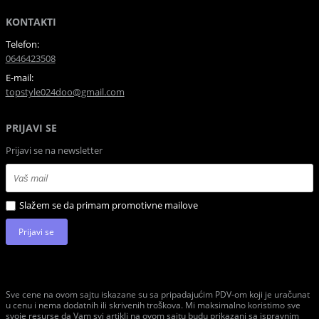
KONTAKTI
Telefon:
0646423508
E-mail:
topstyle024doo@gmail.com
PRIJAVI SE
Prijavi se na newsletter
Slažem se da primam promotivne mailove
Prijavi se
Sve cene na ovom sajtu iskazane su sa pripadajućim PDV-om koji je uračunat
u cenu i nema dodatnih ili skrivenih troškova. Mi maksimalno koristimo sve
svoje resurse da Vam svi artikli na ovom sajtu budu prikazani sa ispravnim