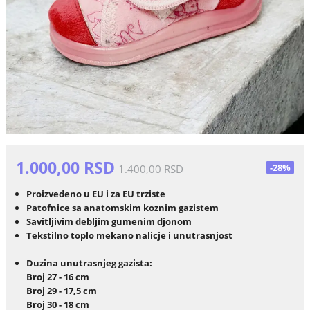
1.000,00 RSD
-28%
1.400,00 RSD
Proizvedeno u EU i za EU trziste
Patofnice sa anatomskim koznim gazistem
Savitljivim debljim gumenim djonom
Tekstilno toplo mekano nalicje i unutrasnjost
Duzina unutrasnjeg gazista:
Broj 27 - 16 cm
Broj 29 - 17,5 cm
Broj 30 - 18 cm