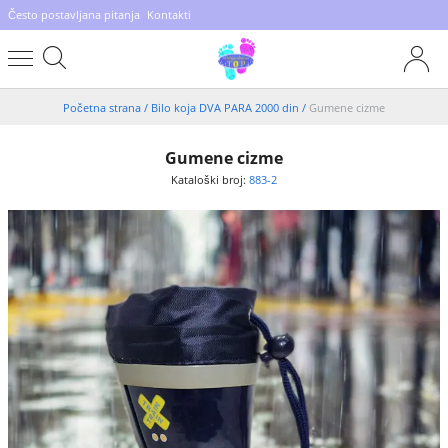
Često postavljana pitanja
Kontakti
Početna strana
/
Bilo koja DVA PARA 2000 din
/
Gumene cizme
Gumene cizme
Kataloški broj:
883-2