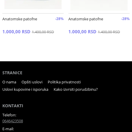
Anatomske patofne
-28%
Anatomske patofne
-28%
1.000,00 RSD
1.000,00 RSD
1.400,00 RSD
1.400,00 RSD
STRANICE
O nama
Opšti uslovi
Politika privatnosti
Uslovi kupovine i isporuka
Kako izvrsiti porudzbinu?
KONTAKTI
Telefon:
0646423508
E-mail: