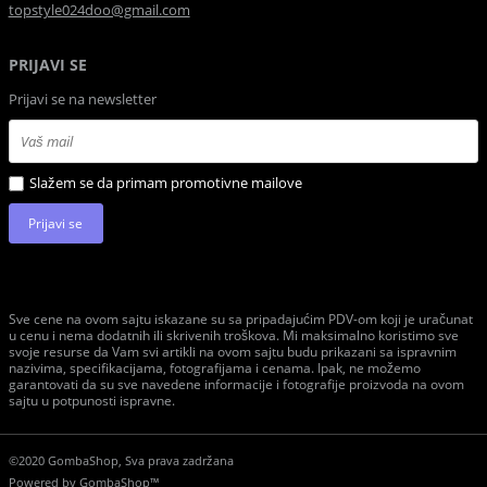
topstyle024doo@gmail.com
PRIJAVI SE
Prijavi se na newsletter
Slažem se da primam promotivne mailove
Prijavi se
Sve cene na ovom sajtu iskazane su sa pripadajućim PDV-om koji je uračunat
u cenu i nema dodatnih ili skrivenih troškova. Mi maksimalno koristimo sve
svoje resurse da Vam svi artikli na ovom sajtu budu prikazani sa ispravnim
nazivima, specifikacijama, fotografijama i cenama. Ipak, ne možemo
garantovati da su sve navedene informacije i fotografije proizvoda na ovom
sajtu u potpunosti ispravne.
©2020 GombaShop, Sva prava zadržana
Powered by
GombaShop™