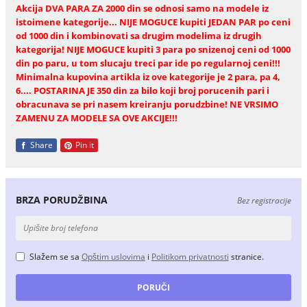
Akcija DVA PARA ZA 2000 din se odnosi samo na modele iz
istoimene kategorije... NIJE MOGUCE kupiti JEDAN PAR po ceni
od 1000 din i kombinovati sa drugim modelima iz drugih
kategorija! NIJE MOGUCE kupiti 3 para po snizenoj ceni od 1000
din po paru, u tom slucaju treci par ide po regularnoj ceni!!!
Minimalna kupovina artikla iz ove kategorije je 2 para, pa 4,
6.... POSTARINA JE 350 din za bilo koji broj porucenih pari i
obracunava se pri nasem kreiranju porudzbine! NE VRSIMO
ZAMENU ZA MODELE SA OVE AKCIJE!!!
Share
Pin it
BRZA PORUDŽBINA
Bez registracije
Slažem se sa
Opštim uslovima
i
Politikom privatnosti
stranice.