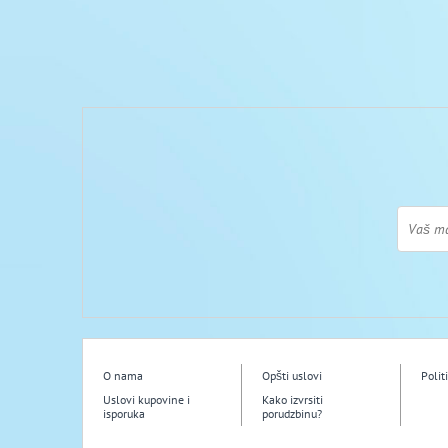
O nama
Opšti uslovi
Polit
Uslovi kupovine i
Kako izvrsiti
isporuka
porudzbinu?