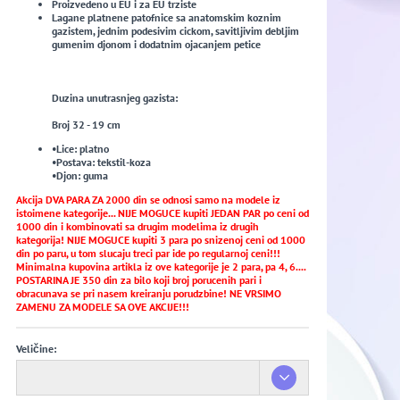
Proizvedeno u EU i za EU trziste
Lagane platnene patofnice sa anatomskim koznim
gazistem, jednim podesivim cickom, savitljivim debljim
gumenim djonom i dodatnim ojacanjem petice
Duzina unutrasnjeg gazista:
Broj 32 - 19 cm
•Lice: platno
•Postava: tekstil-koza
•Djon: guma
Akcija DVA PARA ZA 2000 din se odnosi samo na modele iz
istoimene kategorije... NIJE MOGUCE kupiti JEDAN PAR po ceni od
1000 din i kombinovati sa drugim modelima iz drugih
kategorija! NIJE MOGUCE kupiti 3 para po snizenoj ceni od 1000
din po paru, u tom slucaju treci par ide po regularnoj ceni!!!
Minimalna kupovina artikla iz ove kategorije je 2 para, pa 4, 6....
POSTARINA JE 350 din za bilo koji broj porucenih pari i
obracunava se pri nasem kreiranju porudzbine! NE VRSIMO
ZAMENU ZA MODELE SA OVE AKCIJE!!!
Veličine: