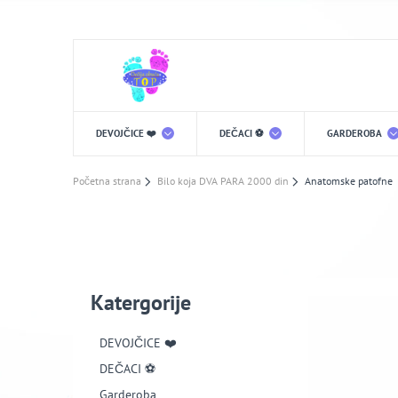
DEVOJČICE ❤️
DEČACI ⚽️
GARDEROBA
Početna strana
Bilo koja DVA PARA 2000 din
Anatomske patofne
Katergorije
DEVOJČICE ❤️
DEČACI ⚽️
Garderoba