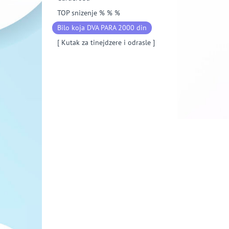
TOP snizenje % % %
Bilo koja DVA PARA 2000 din
[ Kutak za tinejdzere i odrasle ]