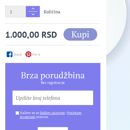
Količina
Kupi
1.000,00 RSD
Share
Pin it
Brza porudžbina
Bez registracije
Slažem se sa
Opštim uslovima
i
Politikom
privatnosti
stranice.