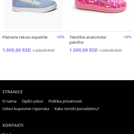
Platnene teksas espadrile
-16%
Tekstilne anatomske
-16%
patofne
1.000,00 RSD
1.000,00 RSD
1.200,00 RSD
1.200,00 RSD
STRANICE
O nama
Opšti uslovi
Politika privatnosti
Uslovi kupovine i isporuka
Kako izvrsiti porudzbinu?
KONTAKTI