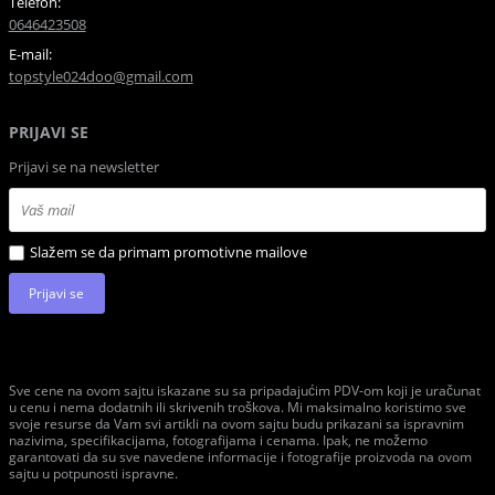
Telefon:
0646423508
E-mail:
topstyle024doo@gmail.com
PRIJAVI SE
Prijavi se na newsletter
Slažem se da primam promotivne mailove
Prijavi se
Sve cene na ovom sajtu iskazane su sa pripadajućim PDV-om koji je uračunat
u cenu i nema dodatnih ili skrivenih troškova. Mi maksimalno koristimo sve
svoje resurse da Vam svi artikli na ovom sajtu budu prikazani sa ispravnim
nazivima, specifikacijama, fotografijama i cenama. Ipak, ne možemo
garantovati da su sve navedene informacije i fotografije proizvoda na ovom
sajtu u potpunosti ispravne.