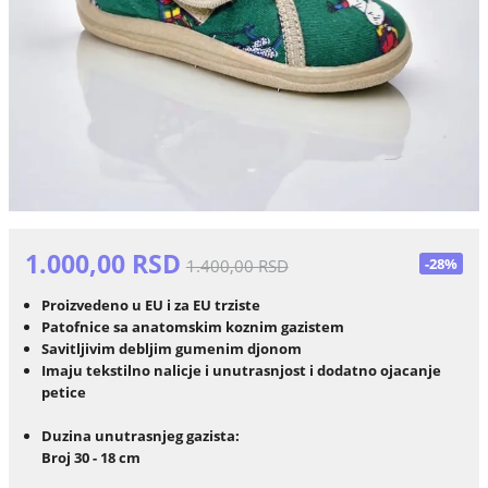
1.000,00 RSD
-28%
1.400,00 RSD
Proizvedeno u EU i za EU trziste
Patofnice sa anatomskim koznim gazistem
Savitljivim debljim gumenim djonom
Imaju tekstilno nalicje i unutrasnjost i dodatno ojacanje
petice
Duzina unutrasnjeg gazista:
Broj 30 - 18 cm