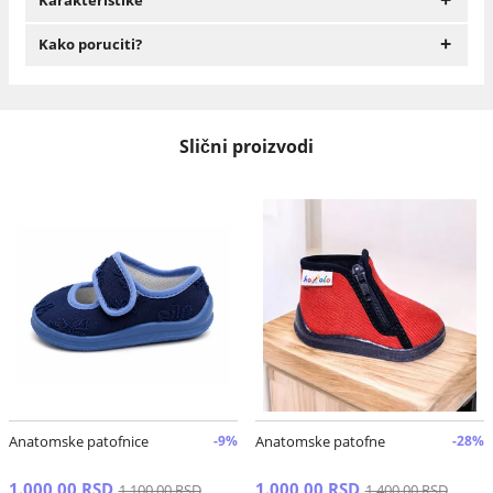
Karakteristike
+
Kako poruciti?
Slični proizvodi
Anatomske patofnice
-9%
Anatomske patofne
-28%
1.000,00 RSD
1.000,00 RSD
1.100,00 RSD
1.400,00 RSD