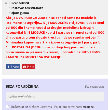
•Lice: tekstil
•Postava: tekstil-koza
•Djon: guma
Akcija DVA PARA ZA 2000 din se odnosi samo na modele iz
istoimene kategorije... NIJE MOGUCE kupiti JEDAN PAR po ceni
od 1000 din i kombinovati sa drugim modelima iz drugih
kategorija! NIJE MOGUCE kupiti 3 para po snizenoj ceni od 1000
din po paru, u tom slucaju treci par ide po regularnoj ceni!!!
Minimalna kupovina artikla iz ove kategorije je 2 para, pa 4,
6.... POSTARINA JE 350 din za bilo koji broj porucenih pari i
obracunava se pri nasem kreiranju porudzbine! NE VRSIMO
ZAMENU ZA MODELE SA OVE AKCIJE!!!
Share
Pin it
BRZA PORUDŽBINA
Bez registracije
Slažem se sa
Opštim uslovima
i
Politikom privatnosti
stranice.