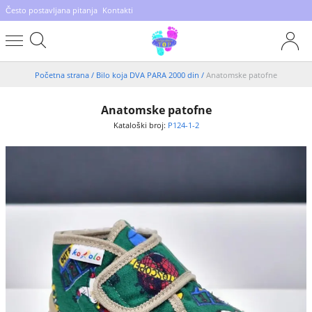
Često postavljana pitanja
Kontakti
Početna strana
/
Bilo koja DVA PARA 2000 din
/
Anatomske patofne
Anatomske patofne
Kataloški broj:
P124-1-2