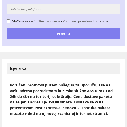
Slažem se sa
Opštim uslovima
i
Politikom privatnosti
stranice.
+
Isporuka
Poručeni proizvodi putem našeg sajta isporučuju se na
vašu adresu posredstvom kurirske službe AKS u roku od
24h do 48h na teritoriji cele Srbije. Cena dostave paketa
na zeljenu adresu je 350,00 dinara. Dostava se vrsi i
posredstvom Post Express-a, cenovnik isporuke paketa
mozete videti na njihovoj zvanicnoj internet stranici.