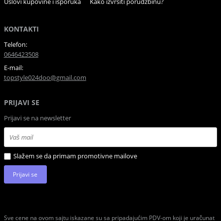
Uslovi kupovine i isporuka
Kako izvrsiti porudzbinu?
KONTAKTI
Telefon:
0646423508
E-mail:
topstyle024doo@gmail.com
PRIJAVI SE
Prijavi se na newsletter
Slažem se da primam promotivne mailove
Prijavi se
Sve cene na ovom sajtu iskazane su sa pripadajućim PDV-om koji je uračunat