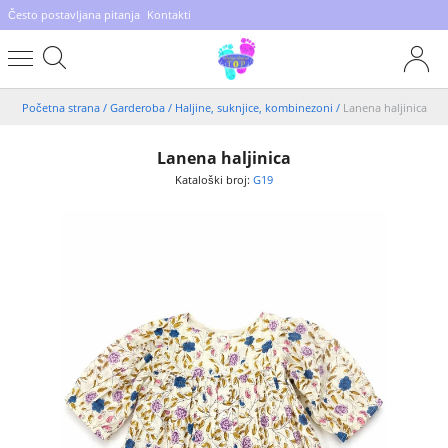
Često postavljana pitanja
Kontakti
Početna strana
/
Garderoba
/
Haljine, suknjice, kombinezoni
/
Lanena haljinica
Lanena haljinica
Kataloški broj:
G19