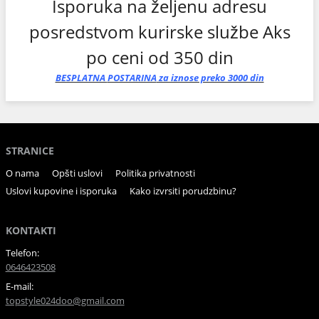
Isporuka na željenu adresu
posredstvom kurirske službe Aks
po ceni od 350 din
BESPLATNA
POSTARINA
za iznose preko 3000 din
STRANICE
O nama
Opšti uslovi
Politika privatnosti
Uslovi kupovine i isporuka
Kako izvrsiti porudzbinu?
KONTAKTI
Telefon:
0646423508
E-mail:
topstyle024doo@gmail.com