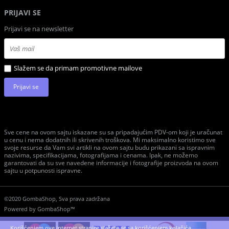
PRIJAVI SE
Prijavi se na newsletter
Slažem se da primam promotivne mailove
Prijavi se
Sve cene na ovom sajtu iskazane su sa pripadajućim PDV-om koji je uračunat
u cenu i nema dodatnih ili skrivenih troškova. Mi maksimalno koristimo sve
svoje resurse da Vam svi artikli na ovom sajtu budu prikazani sa ispravnim
nazivima, specifikacijama, fotografijama i cenama. Ipak, ne možemo
garantovati da su sve navedene informacije i fotografije proizvoda na ovom
sajtu u potpunosti ispravne.
©2020 GombaShop, Sva prava zadržana
Powered by
GombaShop™
Korišćenjem ove internet stranice slažete se sa korišćenjem kolačića