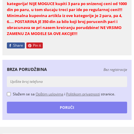
kategorija! NIJE MOGUCE kupiti 3 para po snizenoj ceni od 1000
din po paru, u tom slucaju treci par ide po regularnoj ceni!!!
Minimalna kupovina artikla iz ove kategorije je 2 para, pa 4,
6.... POSTARINA JE 350 din za bilo koji broj porucenih pari i
obracunava se pri nasem kreiranju porudzbine! NE VRSIMO
ZAMENU ZA MODELE SA OVE AKCIJE!!!
Share
Pin it
BRZA PORUDŽBINA
Bez registracije
Slažem se sa
Opštim uslovima
i
Politikom privatnosti
stranice.