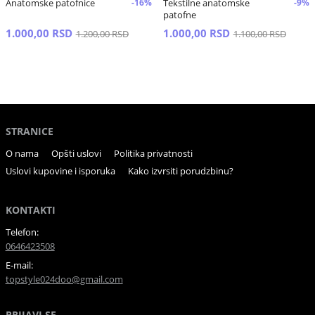
Anatomske patofnice
-16%
Tekstilne anatomske
-9%
patofne
1.000,00 RSD
1.000,00 RSD
1.200,00 RSD
1.100,00 RSD
STRANICE
O nama
Opšti uslovi
Politika privatnosti
Uslovi kupovine i isporuka
Kako izvrsiti porudzbinu?
KONTAKTI
Telefon:
0646423508
E-mail:
topstyle024doo@gmail.com
PRIJAVI SE