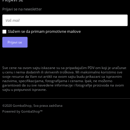
Prijavi se na newsletter
Slažem se da primam promotivne mailove
Prijavi se
Sve cene na ovom sajtu iskazane su sa pripadajućim PDV-om koji je uračunat
u cenu i nema dodatnih ili skrivenih troškova. Mi maksimalno koristimo sve
svoje resurse da Vam svi artikli na ovom sajtu budu prikazani sa ispravnim
nazivima, specifikacijama, fotografijama i cenama. Ipak, ne možemo
garantovati da su sve navedene informacije i fotografije proizvoda na ovom
sajtu u potpunosti ispravne.
©2020 GombaShop, Sva prava zadržana
Powered by
GombaShop™