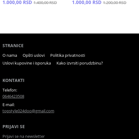
1.000,00 RSD
1.000,00 RSD
1.400,00 RSD
1.200,00 RSD
STRANICE
O nama
Opšti uslovi
Politika privatnosti
Uslovi kupovine i isporuka
Kako izvrsiti porudzbinu?
KONTAKTI
Telefon:
0646423508
E-mail:
topstyle024doo@gmail.com
PRIJAVI SE
Prijavi se na newsletter