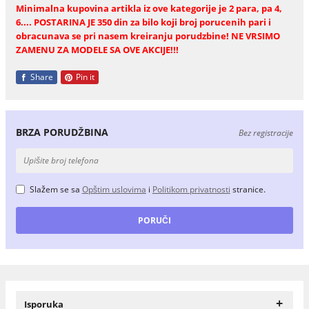
Minimalna kupovina artikla iz ove kategorije je 2 para, pa 4,
6.... POSTARINA JE 350 din za bilo koji broj porucenih pari i
obracunava se pri nasem kreiranju porudzbine! NE VRSIMO
ZAMENU ZA MODELE SA OVE AKCIJE!!!
Share
Pin it
BRZA PORUDŽBINA
Bez registracije
Slažem se sa
Opštim uslovima
i
Politikom privatnosti
stranice.
+
Isporuka