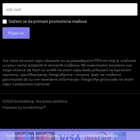
Slažem se da primam promotivne mailove
Prijavi se
Sve cene na ovom sajtu iskazane su sa pripadajućim PDV-om koji je uračunat
u cenu i nema dodatnih ili skrivenih troškova. Mi maksimalno koristimo sve
svoje resurse da Vam svi artikli na ovom sajtu budu prikazani sa ispravnim
nazivima, specifikacijama, fotografijama i cenama. Ipak, ne možemo
garantovati da su sve navedene informacije i fotografije proizvoda na ovom
sajtu u potpunosti ispravne.
©2020 GombaShop, Sva prava zadržana
Powered by
GombaShop™
Korišćenjem ove internet stranice slažete se sa korišćenjem kolačića
Informacije o kolačićima