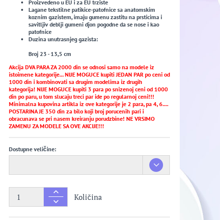
Proizvedeno u EU i za EU trziste
Lagane tekstilne patikice-patofnice sa anatomskim
koznim gazistem, imaju gumenu zastitu na prsticima i
savitljiv deblji gumeni djon pogodne da se nose i kao
patofnice
Duzina unutrasnjeg gazista:
Broj 23 - 13,5 cm
Akcija DVA PARA ZA 2000 din se odnosi samo na modele iz
istoimene kategorije... NIJE MOGUCE kupiti JEDAN PAR po ceni od
1000 din i kombinovati sa drugim modelima iz drugih
kategorija! NIJE MOGUCE kupiti 3 para po snizenoj ceni od 1000
din po paru, u tom slucaju treci par ide po regularnoj ceni!!!
Minimalna kupovina artikla iz ove kategorije je 2 para, pa 4, 6....
POSTARINA JE 350 din za bilo koji broj porucenih pari i
obracunava se pri nasem kreiranju porudzbine! NE VRSIMO
ZAMENU ZA MODELE SA OVE AKCIJE!!!
Dostupne veličine:
Količina