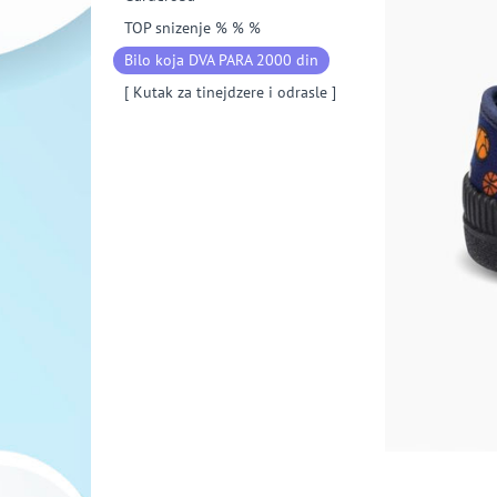
TOP snizenje % % %
Bilo koja DVA PARA 2000 din
[ Kutak za tinejdzere i odrasle ]