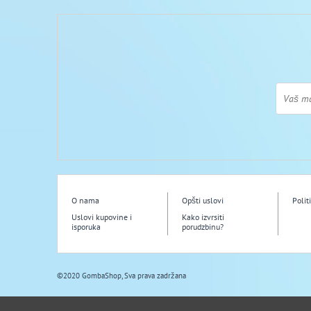
O nama
Opšti uslovi
Polit
Uslovi kupovine i
Kako izvrsiti
isporuka
porudzbinu?
©2020 GombaShop, Sva prava zadržana