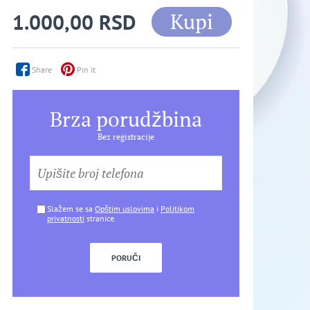
Kupi
1.000,00 RSD
Share
Pin it
Brza porudžbina
Bez registracije
Slažem se sa
Opštim uslovima
i
Politikom
privatnosti
stranice.