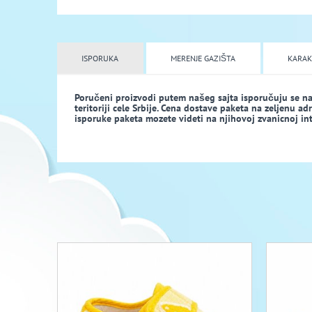
ISPORUKA
MERENJE GAZIŠTA
KARAK
Poručeni proizvodi putem našeg sajta isporučuju se n
teritoriji cele Srbije. Cena dostave paketa na zeljenu a
isporuke paketa mozete videti na njihovoj zvanicnoj inte