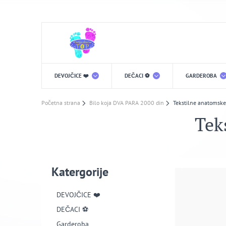
DEVOJČICE ❤️
DEČACI ⚽️
GARDEROBA
Početna strana
Bilo koja DVA PARA 2000 din
Tekstilne anatomske
Tek
Katergorije
DEVOJČICE ❤️
DEČACI ⚽️
Garderoba