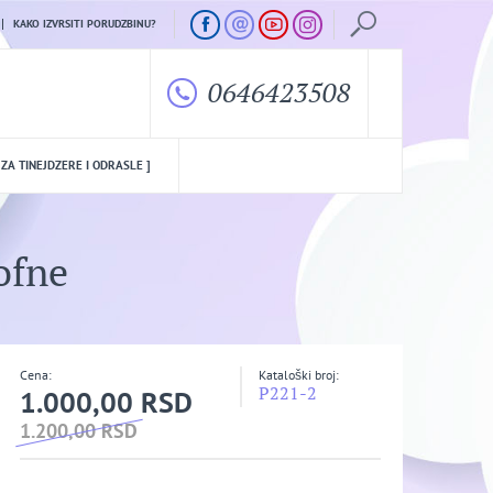
KAKO IZVRSITI PORUDZBINU?
0646423508
 ZA TINEJDZERE I ODRASLE ]
ofne
Cena:
Kataloški broj:
P221-2
1.000,00 RSD
1.200,00 RSD