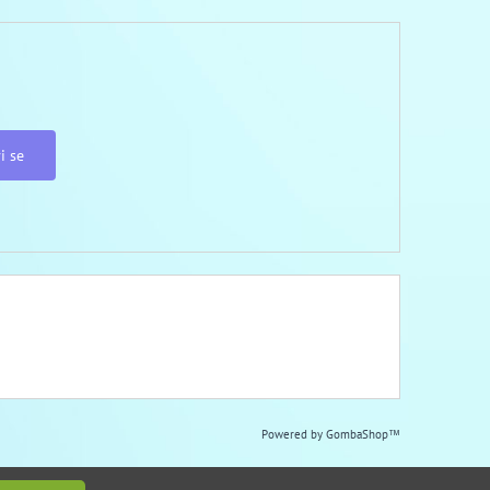
i se
Powered by
GombaShop™