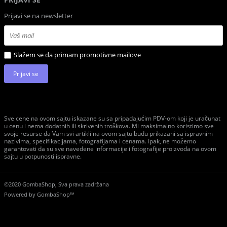
Prijavi se na newsletter
Slažem se da primam promotivne mailove
Prijavi se
Sve cene na ovom sajtu iskazane su sa pripadajućim PDV-om koji je uračunat
u cenu i nema dodatnih ili skrivenih troškova. Mi maksimalno koristimo sve
svoje resurse da Vam svi artikli na ovom sajtu budu prikazani sa ispravnim
nazivima, specifikacijama, fotografijama i cenama. Ipak, ne možemo
garantovati da su sve navedene informacije i fotografije proizvoda na ovom
sajtu u potpunosti ispravne.
©2020 GombaShop, Sva prava zadržana
Powered by
GombaShop™