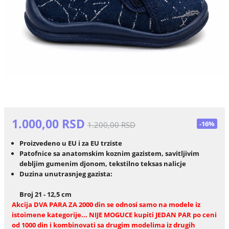
1.000,00 RSD
-16%
1.200,00 RSD
Proizvedeno u EU i za EU trziste
Patofnice sa anatomskim koznim gazistem, savitljivim
debljim gumenim djonom, tekstilno teksas nalicje
Duzina unutrasnjeg gazista:
Broj 21 - 12,5 cm
Akcija DVA PARA ZA 2000 din se odnosi samo na modele iz
istoimene kategorije... NIJE MOGUCE kupiti JEDAN PAR po ceni
od 1000 din i kombinovati sa drugim modelima iz drugih