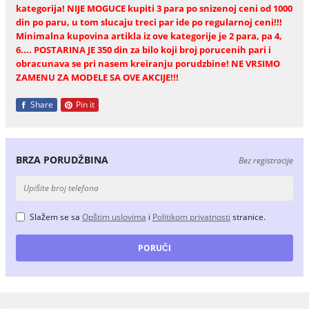
kategorija! NIJE MOGUCE kupiti 3 para po snizenoj ceni od 1000
din po paru, u tom slucaju treci par ide po regularnoj ceni!!!
Minimalna kupovina artikla iz ove kategorije je 2 para, pa 4,
6.... POSTARINA JE 350 din za bilo koji broj porucenih pari i
obracunava se pri nasem kreiranju porudzbine! NE VRSIMO
ZAMENU ZA MODELE SA OVE AKCIJE!!!
Share
Pin it
BRZA PORUDŽBINA
Bez registracije
Slažem se sa
Opštim uslovima
i
Politikom privatnosti
stranice.