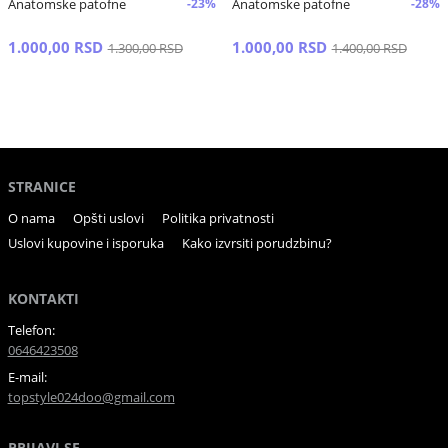
Anatomske patofne
-23%
Anatomske patofne
-28%
1.000,00 RSD
1.000,00 RSD
1.300,00 RSD
1.400,00 RSD
STRANICE
O nama
Opšti uslovi
Politika privatnosti
Uslovi kupovine i isporuka
Kako izvrsiti porudzbinu?
KONTAKTI
Telefon:
0646423508
E-mail:
topstyle024doo@gmail.com
PRIJAVI SE