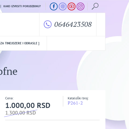
KAKO IZVRSITI PORUDZBINU?
0646423508
 ZA TINEJDZERE I ODRASLE ]
ofne
Cena:
Kataloški broj:
P261-2
1.000,00 RSD
1.300,00 RSD