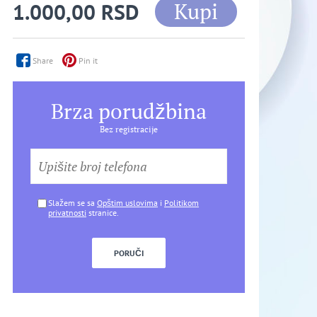
Kupi
1.000,00 RSD
Share
Pin it
Brza porudžbina
Bez registracije
Slažem se sa
Opštim uslovima
i
Politikom
privatnosti
stranice.