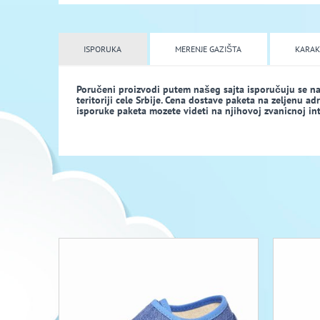
ISPORUKA
MERENJE GAZIŠTA
KARAK
Poručeni proizvodi putem našeg sajta isporučuju se n
teritoriji cele Srbije. Cena dostave paketa na zeljenu a
isporuke paketa mozete videti na njihovoj zvanicnoj inte