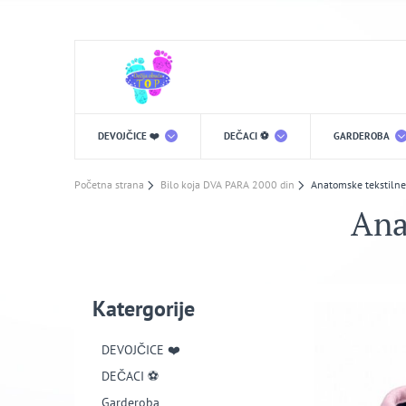
DEVOJČICE ❤️
DEČACI ⚽️
GARDEROBA
Početna strana
Bilo koja DVA PARA 2000 din
Anatomske tekstilne
Ana
Katergorije
DEVOJČICE ❤️
DEČACI ⚽️
Garderoba