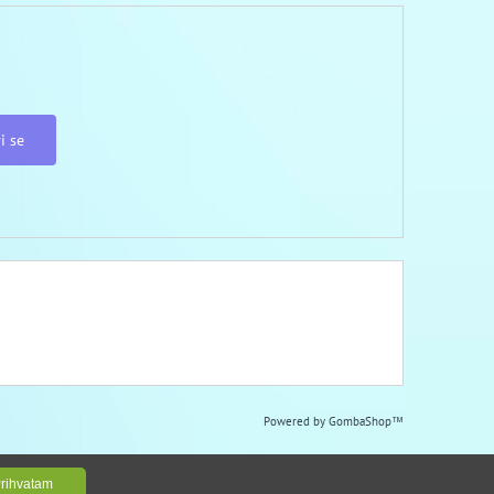
i se
Powered by
GombaShop™
rihvatam