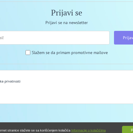
Prijavi se
Prijavi se na newsletter
Prijav
Slažem se da primam promotivne mailove
ika privatnosti
P
ernet stranice slažete se sa korišćenjem kolačića
Informacije o kolačićima