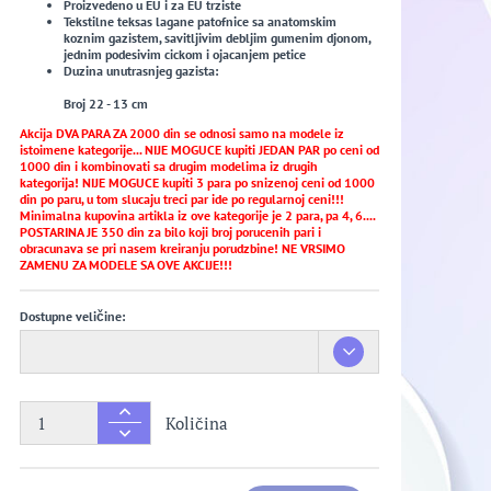
Proizvedeno u EU i za EU trziste
Tekstilne teksas lagane patofnice sa anatomskim
koznim gazistem, savitljivim debljim gumenim djonom,
jednim podesivim cickom i ojacanjem petice
Duzina unutrasnjeg gazista:
Broj 22 - 13 cm
Akcija DVA PARA ZA 2000 din se odnosi samo na modele iz
istoimene kategorije... NIJE MOGUCE kupiti JEDAN PAR po ceni od
1000 din i kombinovati sa drugim modelima iz drugih
kategorija! NIJE MOGUCE kupiti 3 para po snizenoj ceni od 1000
din po paru, u tom slucaju treci par ide po regularnoj ceni!!!
Minimalna kupovina artikla iz ove kategorije je 2 para, pa 4, 6....
POSTARINA JE 350 din za bilo koji broj porucenih pari i
obracunava se pri nasem kreiranju porudzbine! NE VRSIMO
ZAMENU ZA MODELE SA OVE AKCIJE!!!
Dostupne veličine:
Količina