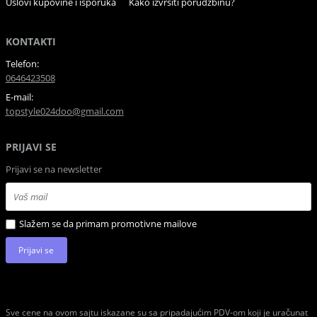
Uslovi kupovine i isporuka
Kako izvrsiti porudzbinu?
KONTAKTI
Telefon:
0646423508
E-mail:
topstyle024doo@gmail.com
PRIJAVI SE
Prijavi se na newsletter
Slažem se da primam promotivne mailove
Prijavi se
Sve cene na ovom sajtu iskazane su sa pripadajućim PDV-om koji je uračunat