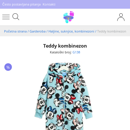
Često postavljana pitanja
Kontakti
Početna strana
/
Garderoba
/
Haljine, suknjice, kombinezoni
/
Teddy kombinezon
Teddy kombinezon
Kataloški broj:
G138
%