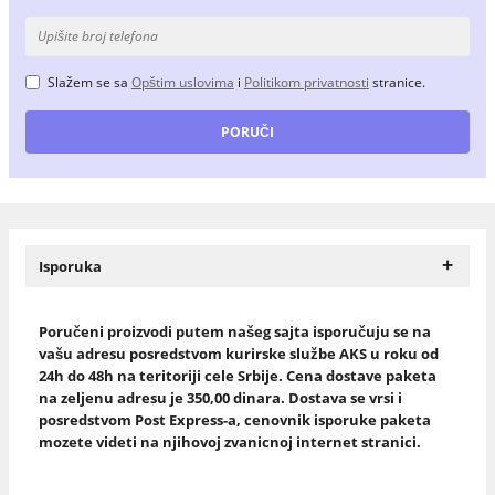
Slažem se sa
Opštim uslovima
i
Politikom privatnosti
stranice.
+
Isporuka
Poručeni proizvodi putem našeg sajta isporučuju se na
vašu adresu posredstvom kurirske službe AKS u roku od
24h do 48h na teritoriji cele Srbije. Cena dostave paketa
na zeljenu adresu je 350,00 dinara. Dostava se vrsi i
posredstvom Post Express-a, cenovnik isporuke paketa
mozete videti na njihovoj zvanicnoj internet stranici.