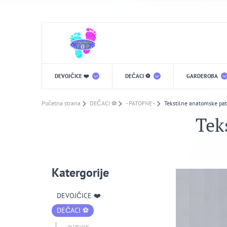
DEVOJČICE ❤️
DEČACI ⚽️
GARDEROBA
Početna strana
DEČACI ⚽️
- PATOFNE -
Tekstilne anatomske pat
Tek
Katergorije
DEVOJČICE ❤️
DEČACI ⚽️