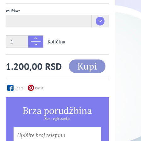
Veličine:
Količina
Kupi
1.200,00 RSD
Share
Pin it
Brza porudžbina
Bez registracije