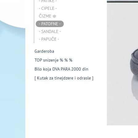
- PATIKE -
- CIPELE -
ČIZME ❄️
- PATOFNE -
- SANDALE -
- PAPUČE -
Garderoba
TOP snizenje % % %
Bilo koja DVA PARA 2000 din
[ Kutak za tinejdzere i odrasle ]