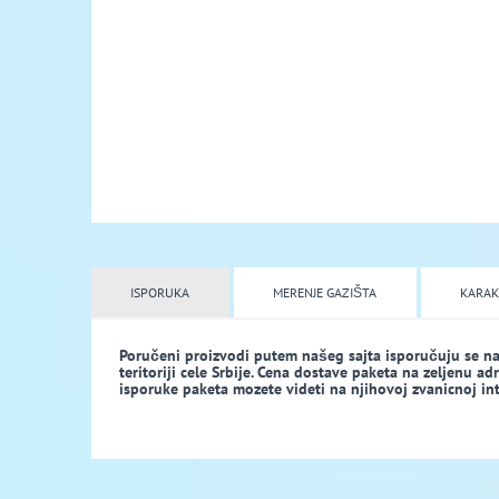
ISPORUKA
MERENJE GAZIŠTA
KARAK
Poručeni proizvodi putem našeg sajta isporučuju se n
teritoriji cele Srbije. Cena dostave paketa na zeljenu a
isporuke paketa mozete videti na njihovoj zvanicnoj inte