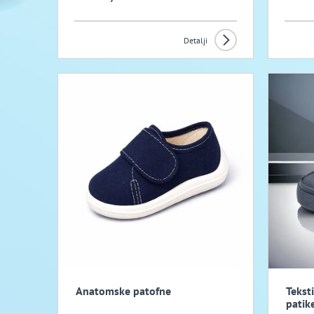
Detalji
Anatomske patofne
Tekst
patik