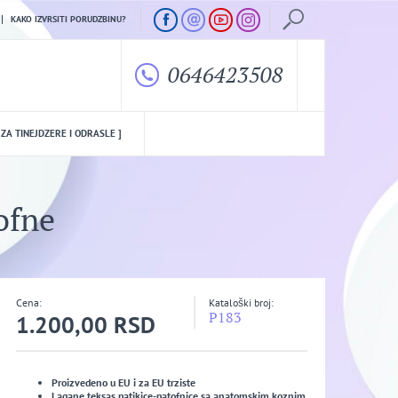
KAKO IZVRSITI PORUDZBINU?
0646423508
 ZA TINEJDZERE I ODRASLE ]
ofne
Cena:
Kataloški broj:
P183
1.200,00 RSD
Proizvedeno u EU i za EU trziste
Lagane teksas patikice-patofnice sa anatomskim koznim