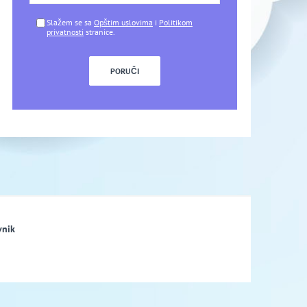
Slažem se sa
Opštim uslovima
i
Politikom
privatnosti
stranice.
vnik