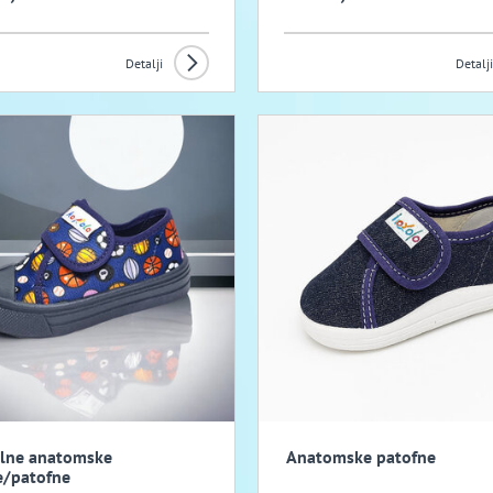
Detalji
Detalji
ilne anatomske
Anatomske patofne
e/patofne