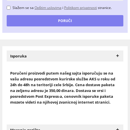
Slažem se sa
Opštim uslovima
i
Politikom privatnosti
stranice.
+
Isporuka
Poručeni proizvodi putem našeg sajta isporučuju se na
vašu adresu posredstvom kurirske službe AKS u roku od
24h do 48h na teritoriji cele Srbije. Cena dostave paketa
na zeljenu adresu je 350,00 dinara. Dostava se vrsi i
posredstvom Post Express-a, cenovnik isporuke paketa
mozete videti na njihovoj zvanicnoj internet stranici.
+
Merenje gazišta