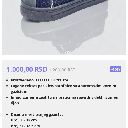
1.000,00 RSD
-16%
1.200,00 RSD
Proizvedeno u EU i za EU trziste
Lagane teksas patikice-patofnice sa anatomskim koznim
gazistem
Imaju gumenu zastitu na prsticima i savitljiv deblji gumeni
djon
Duzina unutrasnjeg gazista:
Broj 30 - 18 cm
Broj 31 - 18,5 cm