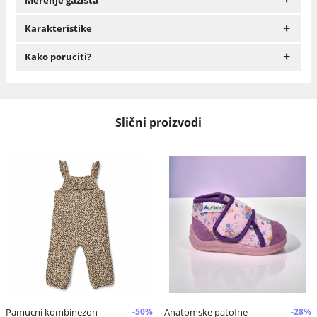
+
Karakteristike
+
Kako poruciti?
Slični proizvodi
Pamucni kombinezon
-50%
Anatomske patofne
-28%