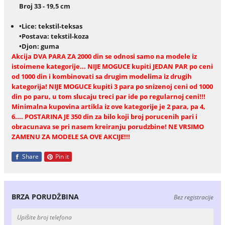
Broj 33 - 19,5 cm
•Lice: tekstil-teksas
•Postava: tekstil-koza
•Djon: guma
Akcija DVA PARA ZA 2000 din se odnosi samo na modele iz
istoimene kategorije... NIJE MOGUCE kupiti JEDAN PAR po ceni
od 1000 din i kombinovati sa drugim modelima iz drugih
kategorija! NIJE MOGUCE kupiti 3 para po snizenoj ceni od 1000
din po paru, u tom slucaju treci par ide po regularnoj ceni!!!
Minimalna kupovina artikla iz ove kategorije je 2 para, pa 4,
6.... POSTARINA JE 350 din za bilo koji broj porucenih pari i
obracunava se pri nasem kreiranju porudzbine! NE VRSIMO
ZAMENU ZA MODELE SA OVE AKCIJE!!!
Share
Pin it
BRZA PORUDŽBINA
Bez registracije