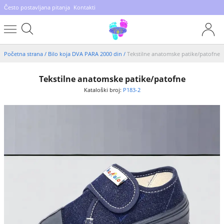
Često postavljana pitanja
Kontakti
Početna strana
/
Bilo koja DVA PARA 2000 din
/
Tekstilne anatomske patike/patofne
Tekstilne anatomske patike/patofne
Kataloški broj:
P183-2