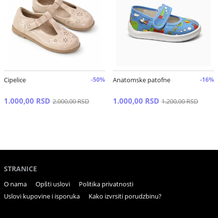
Cipelice
-50%
Anatomske patofne
-16%
1.000,00 RSD
1.000,00 RSD
2.000,00 RSD
1.200,00 RSD
STRANICE
O nama
Opšti uslovi
Politika privatnosti
Uslovi kupovine i isporuka
Kako izvrsiti porudzbinu?