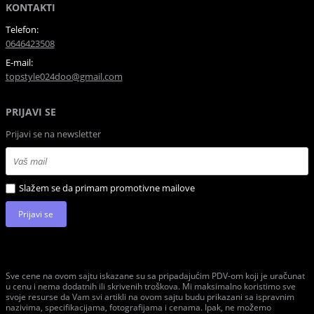
KONTAKTI
Telefon:
0646423508
E-mail:
topstyle024doo@gmail.com
PRIJAVI SE
Prijavi se na newsletter
Slažem se da primam promotivne mailove
Prijavi se
Sve cene na ovom sajtu iskazane su sa pripadajućim PDV-om koji je uračunat
u cenu i nema dodatnih ili skrivenih troškova. Mi maksimalno koristimo sve
svoje resurse da Vam svi artikli na ovom sajtu budu prikazani sa ispravnim
nazivima, specifikacijama, fotografijama i cenama. Ipak, ne možemo