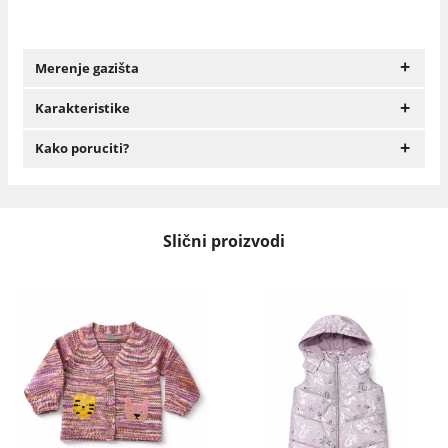
+
Merenje gazišta
+
Karakteristike
+
Kako poruciti?
Slični proizvodi