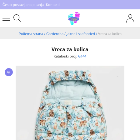
Često postavljana pitanja
Kontakti
Početna strana
/
Garderoba
/
Jakne i skafanderi
/
Vreca za kolica
Vreca za kolica
Kataloški broj:
G144
%