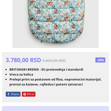
3.780,00 RSD
-30%
5.400,00 RSD
BRITANSKI BREND - EU proizvodnja i standardi
Vreca za kolica
Prelepi print sa postavom od flisa, nepromocivi materijal,
prorezi za kaiseve, rajfeslus i patent zatvaraci
Share
Pin it