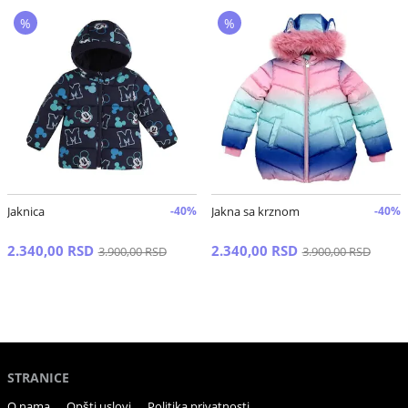
%
%
Jaknica
-40%
Jakna sa krznom
-40%
2.340,00 RSD
2.340,00 RSD
3.900,00 RSD
3.900,00 RSD
STRANICE
O nama
Opšti uslovi
Politika privatnosti