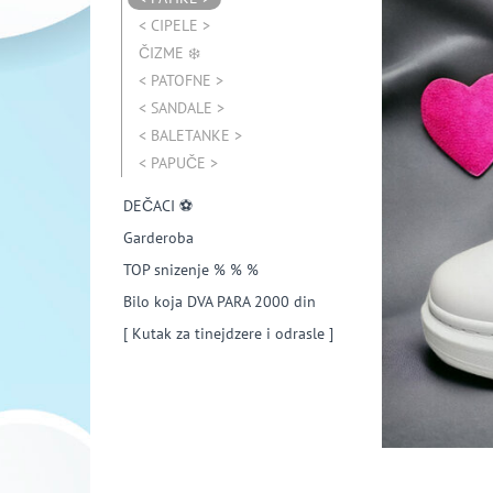
< CIPELE >
ČIZME ❄️
< PATOFNE >
< SANDALE >
< BALETANKE >
< PAPUČE >
DEČACI ⚽️
Garderoba
TOP snizenje % % %
Bilo koja DVA PARA 2000 din
[ Kutak za tinejdzere i odrasle ]