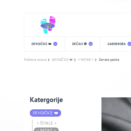
DEVOJČICE ❤️
DEČACI ⚽️
GARDEROBA
Početna strana
DEVOJČICE ❤️
< PATIKE >
Zenske patike
Katergorije
DEVOJČICE ❤️
< ŠTIKLE >
< PATIKE >