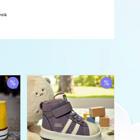
vnik
%
%