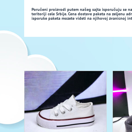
Poručeni proizvodi putem našeg sajta isporučuju se n
teritoriji cele Srbije. Cena dostave paketa na zeljenu a
isporuke paketa mozete videti na njihovoj zvanicnoj inte