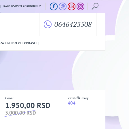
KAKO IZVRSITI PORUDZBINU?
0646423508
 ZA TINEJDZERE I ODRASLE ]
Cena:
Kataloški broj:
404
1.950,00 RSD
3.000,00 RSD