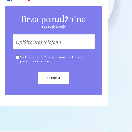
Brza porudžbina
Bez registracije
Slažem se sa
Opštim uslovima
i
Politikom
privatnosti
stranice.