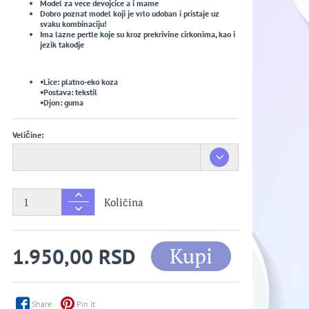
Model za vece devojcice a i mame
Dobro poznat model koji je vrlo udoban i pristaje uz
svaku kombinaciju!
Ima lazne pertle koje su kroz prekrivine cirkonima, kao i
jezik takodje
•Lice: platno-eko koza
•Postava: tekstil
•Djon: guma
Veličine:
Količina
Kupi
1.950,00 RSD
Share
Pin it