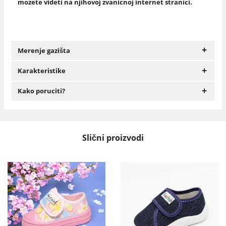
mozete videti na njihovoj zvanicnoj internet stranici.
+
Merenje gazišta
+
Karakteristike
+
Kako poruciti?
Slični proizvodi