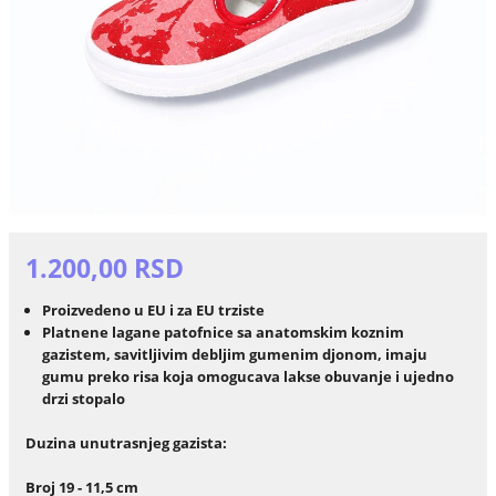
1.200,00 RSD
Proizvedeno u EU i za EU trziste
Platnene lagane patofnice sa anatomskim koznim
gazistem, savitljivim debljim gumenim djonom, imaju
gumu preko risa koja omogucava lakse obuvanje i ujedno
drzi stopalo
Duzina unutrasnjeg gazista:
Broj 19 - 11,5 cm