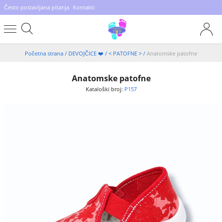
Često postavljana pitanja
Kontakti
Početna strana
/
DEVOJČICE ❤️
/
< PATOFNE >
/
Anatomske patofne
Anatomske patofne
Kataloški broj:
P157