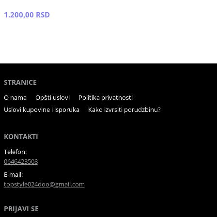
1.200,00 RSD
STRANICE
O nama
Opšti uslovi
Politika privatnosti
Uslovi kupovine i isporuka
Kako izvrsiti porudzbinu?
KONTAKTI
Telefon:
0646423508
E-mail:
topstyle024doo@gmail.com
PRIJAVI SE