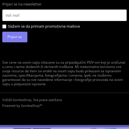
Prijavi se na newsletter
Slažem se da primam promotivne mailove
Prijavi se
Sve cene na ovom sajtu iskazane su sa pripadajućim PDV-om koji je uračunat
u cenu i nema dodatnih ili skrivenih troškova. Mi maksimalno koristimo sve
svoje resurse da Vam svi artikli na ovom sajtu budu prikazani sa ispravnim
nazivima, specifikacijama, fotografijama i cenama. Ipak, ne možemo
garantovati da su sve navedene informacije i fotografije proizvoda na ovom
sajtu u potpunosti ispravne.
©2020 GombaShop, Sva prava zadržana
Powered by
GombaShop™