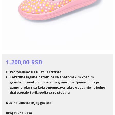
1.200,00 RSD
Proizvedeno u EU i za EU trziste
Tekstilne lagane patofnice sa anatomskim koznim
gazistem, savitljivim debljim gumenim djonom, imaju
gumu preko risa koja omogucava lakse obuvanje i ujedno
drzi stopalo i prilagodjava se stopalu
Duzina unutrasnjeg gazista:
Broj 19 - 11,5 cm