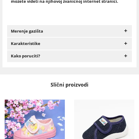
mozete videti na njihovoj zvanicnoj internet stranici.
+
Merenje gazišta
+
Karakteristike
+
Kako poruciti?
Slični proizvodi