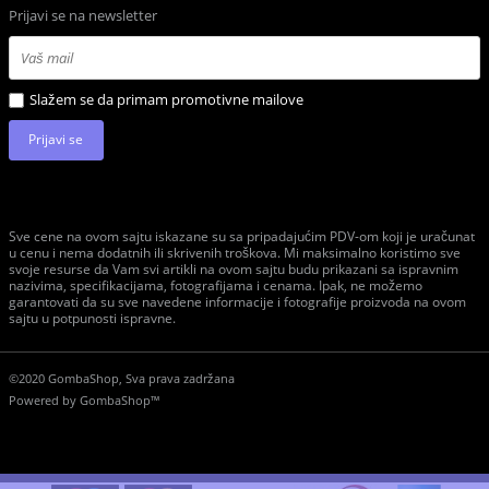
Prijavi se na newsletter
Slažem se da primam promotivne mailove
Prijavi se
Sve cene na ovom sajtu iskazane su sa pripadajućim PDV-om koji je uračunat
u cenu i nema dodatnih ili skrivenih troškova. Mi maksimalno koristimo sve
svoje resurse da Vam svi artikli na ovom sajtu budu prikazani sa ispravnim
nazivima, specifikacijama, fotografijama i cenama. Ipak, ne možemo
garantovati da su sve navedene informacije i fotografije proizvoda na ovom
sajtu u potpunosti ispravne.
©2020 GombaShop, Sva prava zadržana
Powered by
GombaShop™