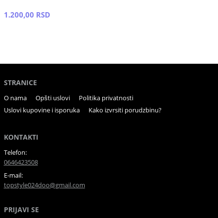
1.200,00 RSD
STRANICE
O nama
Opšti uslovi
Politika privatnosti
Uslovi kupovine i isporuka
Kako izvrsiti porudzbinu?
KONTAKTI
Telefon:
0646423508
E-mail:
topstyle024doo@gmail.com
PRIJAVI SE