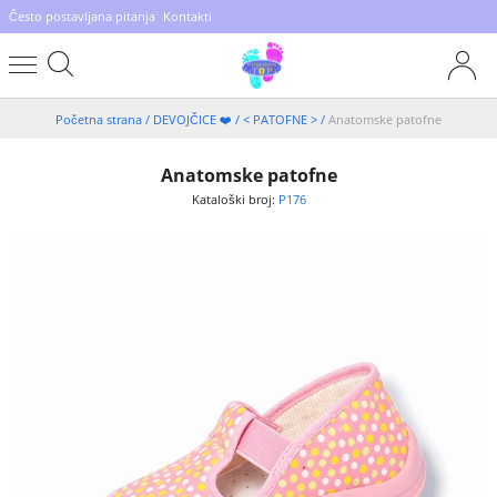
Često postavljana pitanja
Kontakti
Početna strana
/
DEVOJČICE ❤️
/
< PATOFNE >
/
Anatomske patofne
Anatomske patofne
Kataloški broj:
P176