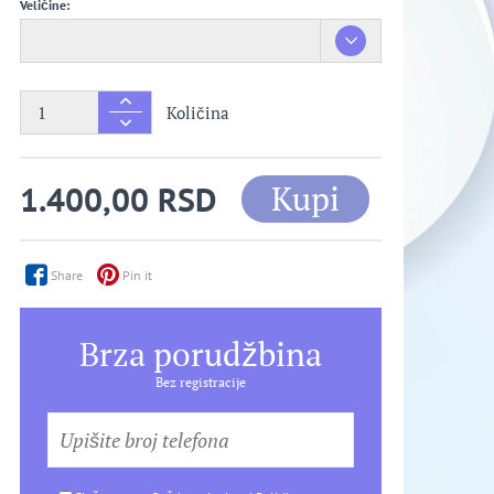
Veličine:
Količina
Kupi
1.400,00 RSD
Share
Pin it
Brza porudžbina
Bez registracije