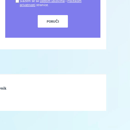
Slažem se sa
Opštim uslovima
i
Politikom
privatnosti
stranice.
vnik