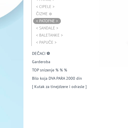
< CIPELE >
ČIZME ❄️
< PATOFNE >
< SANDALE >
< BALETANKE >
< PAPUČE >
DEČACI ⚽️
Garderoba
TOP snizenje % % %
Bilo koja DVA PARA 2000 din
[ Kutak za tinejdzere i odrasle ]