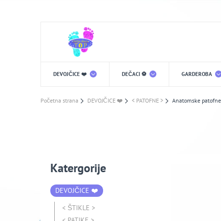
DEVOJČICE ❤️
DEČACI ⚽️
GARDEROBA
Početna strana
DEVOJČICE ❤️
< PATOFNE >
Anatomske patofne
Katergorije
DEVOJČICE ❤️
< ŠTIKLE >
< PATIKE >