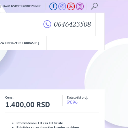
KAKO IZVRSITI PORUDZBINU?
0646423508
 ZA TINEJDZERE I ODRASLE ]
Cena:
Kataloški broj:
P096
1.400,00 RSD
Proizvedeno u EU i za EU trziste
Patofnice sa anatomskim koznim gazistem