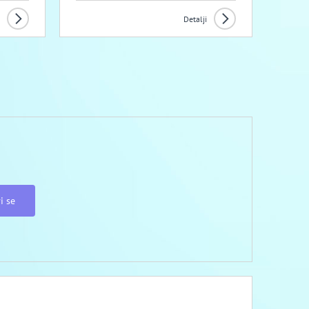
Detalji
i se