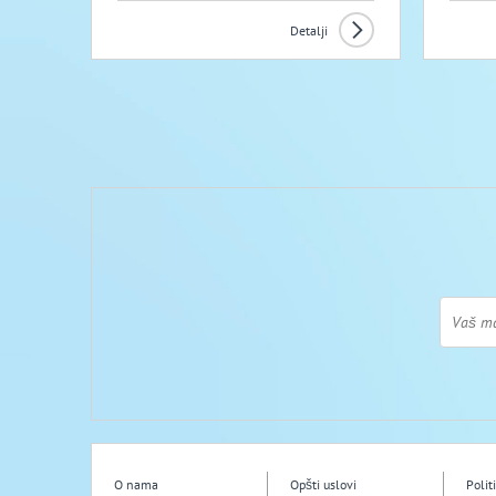
Detalji
O nama
Opšti uslovi
Polit