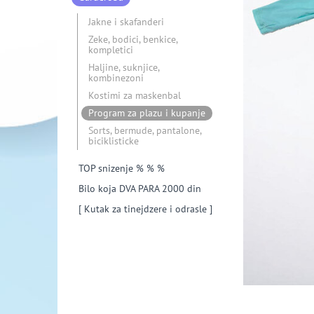
Jakne i skafanderi
Zeke, bodici, benkice,
kompletici
Haljine, suknjice,
kombinezoni
Kostimi za maskenbal
Program za plazu i kupanje
Sorts, bermude, pantalone,
biciklisticke
TOP snizenje % % %
Bilo koja DVA PARA 2000 din
[ Kutak za tinejdzere i odrasle ]