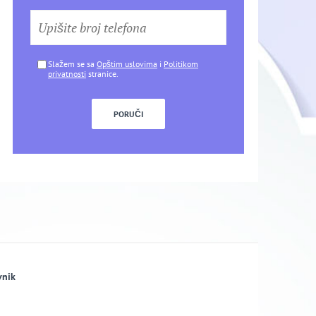
Slažem se sa
Opštim uslovima
i
Politikom
privatnosti
stranice.
vnik