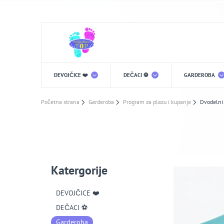
DEVOJČICE ❤️
DEČACI ⚽️
GARDEROBA
Početna strana
Garderoba
Program za plazu i kupanje
Dvodelni
Katergorije
DEVOJČICE ❤️
DEČACI ⚽️
Garderoba