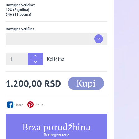
Dostupne velicine:
128 (8 godina)
146 (11 godina)
Dostupne veličine:
Količina
Kupi
1.200,00 RSD
Share
Pin it
Brza porudžbina
Bez registracije