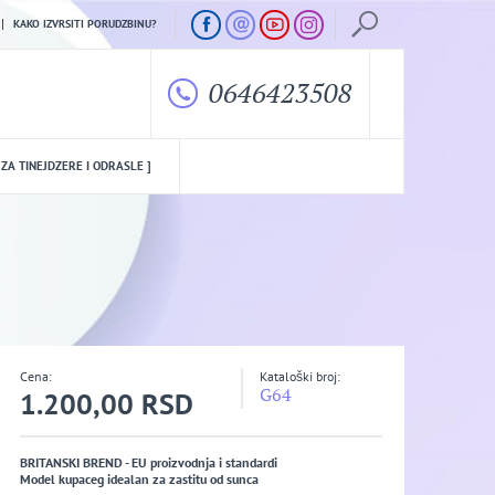
KAKO IZVRSITI PORUDZBINU?
0646423508
 ZA TINEJDZERE I ODRASLE ]
Cena:
Kataloški broj:
G64
1.200,00 RSD
BRITANSKI BREND - EU proizvodnja i standardi
Model kupaceg idealan za zastitu od sunca