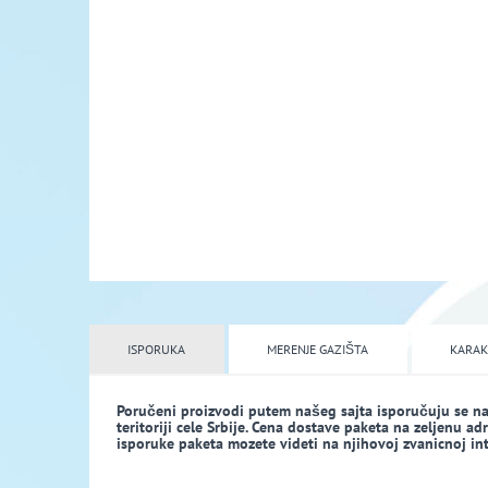
ISPORUKA
MERENJE GAZIŠTA
KARAK
Poručeni proizvodi putem našeg sajta isporučuju se n
teritoriji cele Srbije. Cena dostave paketa na zeljenu a
isporuke paketa mozete videti na njihovoj zvanicnoj inte