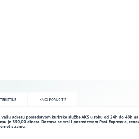
TERISTIKE
KAKO PORUCITI?
a vašu adresu posredstvom kurirske službe AKS u roku od 24h do 48h na
dresu je 350,00 dinara. Dostava se vrsi i posredstvom Post Express-a, ceno
rnet stranici.