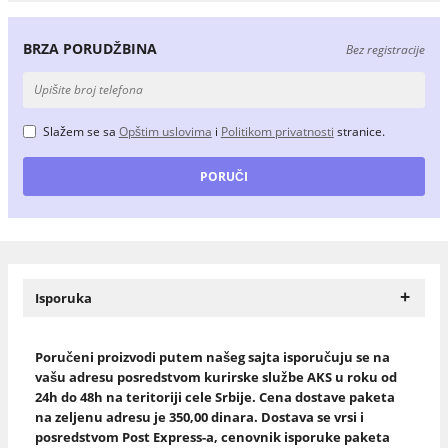
BRZA PORUDŽBINA
Bez registracije
Slažem se sa
Opštim uslovima
i
Politikom privatnosti
stranice.
+
Isporuka
Poručeni proizvodi putem našeg sajta isporučuju se na
vašu adresu posredstvom kurirske službe AKS u roku od
24h do 48h na teritoriji cele Srbije. Cena dostave paketa
na zeljenu adresu je 350,00 dinara. Dostava se vrsi i
posredstvom Post Express-a, cenovnik isporuke paketa