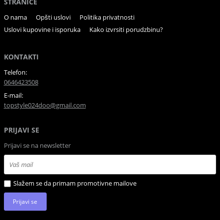
STRANICE
O nama
Opšti uslovi
Politika privatnosti
Uslovi kupovine i isporuka
Kako izvrsiti porudzbinu?
KONTAKTI
Telefon:
0646423508
E-mail:
topstyle024doo@gmail.com
PRIJAVI SE
Prijavi se na newsletter
Slažem se da primam promotivne mailove
Prijavi se