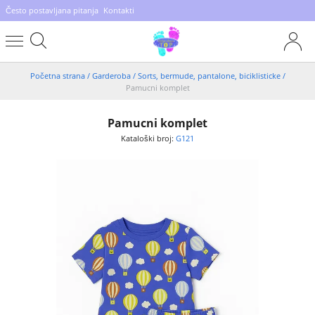
Često postavljana pitanja
Kontakti
Početna strana
/
Garderoba
/
Sorts, bermude, pantalone, biciklisticke
/
Pamucni komplet
Pamucni komplet
Kataloški broj:
G121