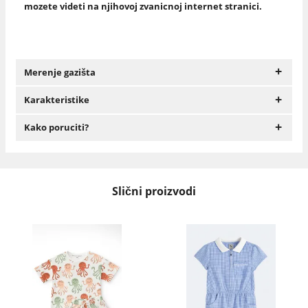
mozete videti na njihovoj zvanicnoj internet stranici.
+
Merenje gazišta
+
Karakteristike
+
Kako poruciti?
Slični proizvodi