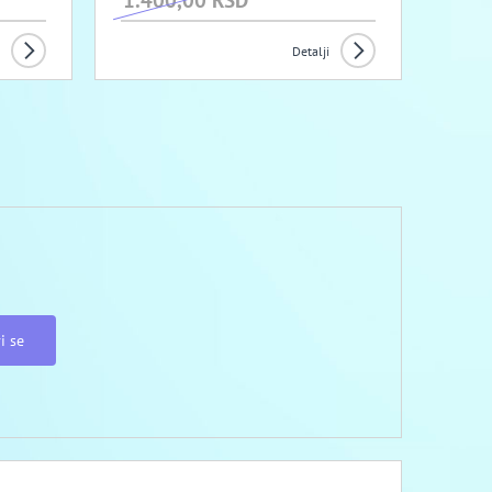
1.400,00 RSD
Detalji
i se