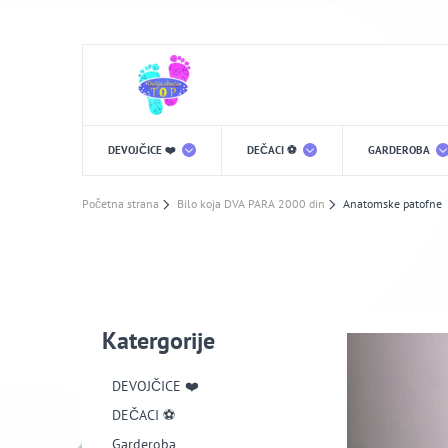
DEVOJČICE ❤️
DEČACI ⚽️
GARDEROBA
Početna strana
Bilo koja DVA PARA 2000 din
Anatomske patofne
Katergorije
DEVOJČICE ❤️
DEČACI ⚽️
Garderoba