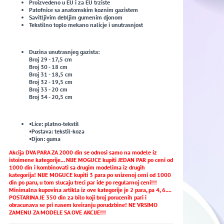
Proizvedeno u EU i za EU trziste
Patofnice sa anatomskim koznim gazistem
Savitljivim debljim gumenim djonom
Tekstilno toplo mekano nalicje i unutrasnjost
Duzina unutrasnjeg gazista:
Broj 29 - 17,5 cm
Broj 30 - 18 cm
Broj 31 - 18,5 cm
Broj 32 - 19,5 cm
Broj 33 - 20 cm
Broj 34 - 20,5 cm
•Lice: platno-tekstil
•Postava: tekstil-koza
•Djon: guma
Akcija DVA PARA ZA 2000 din se odnosi samo na modele iz
istoimene kategorije... NIJE MOGUCE kupiti JEDAN PAR po ceni od
1000 din i kombinovati sa drugim modelima iz drugih
kategorija! NIJE MOGUCE kupiti 3 para po snizenoj ceni od 1000
din po paru, u tom slucaju treci par ide po regularnoj ceni!!!
Minimalna kupovina artikla iz ove kategorije je 2 para, pa 4, 6....
POSTARINA JE 350 din za bilo koji broj porucenih pari i
obracunava se pri nasem kreiranju porudzbine! NE VRSIMO
ZAMENU ZA MODELE SA OVE AKCIJE!!!