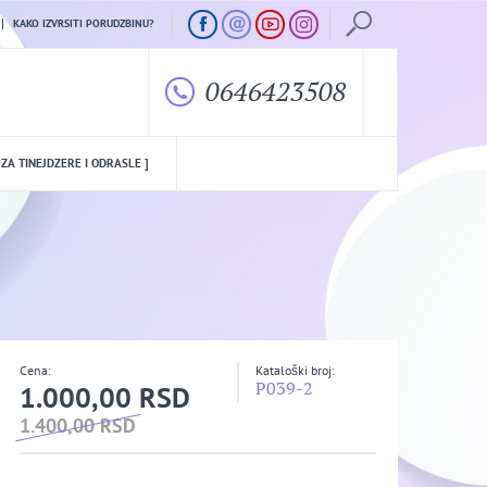
KAKO IZVRSITI PORUDZBINU?
0646423508
 ZA TINEJDZERE I ODRASLE ]
Cena:
Kataloški broj:
P039-2
1.000,00 RSD
1.400,00 RSD