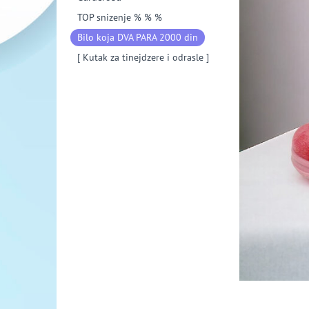
TOP snizenje % % %
Bilo koja DVA PARA 2000 din
[ Kutak za tinejdzere i odrasle ]