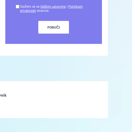
Slažem se sa
Opštim uslovima
i
Politikom
privatnosti
stranice.
vnik