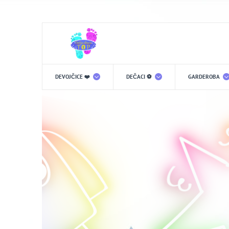
DEVOJČICE ❤️
DEČACI ⚽️
GARDEROBA