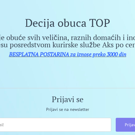
Decija obuca TOP
je obuće svih veličina, raznih domaćih i in
esu posredstvom kurirske službe Aks po cen
BESPLATNA
POSTARINA
za iznose preko 3000 din
Prijavi se
Prijavi se na newsletter
Prijav