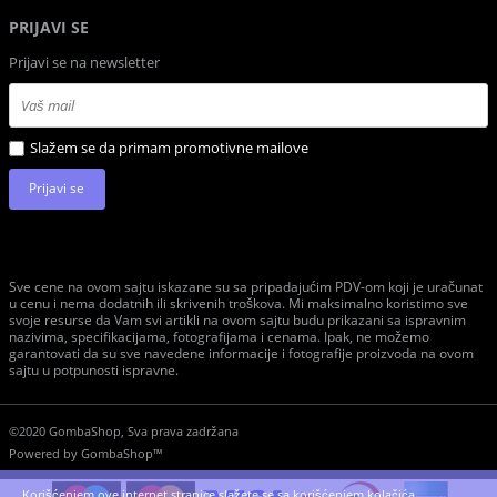
PRIJAVI SE
Prijavi se na newsletter
Slažem se da primam promotivne mailove
Prijavi se
Sve cene na ovom sajtu iskazane su sa pripadajućim PDV-om koji je uračunat
u cenu i nema dodatnih ili skrivenih troškova. Mi maksimalno koristimo sve
svoje resurse da Vam svi artikli na ovom sajtu budu prikazani sa ispravnim
nazivima, specifikacijama, fotografijama i cenama. Ipak, ne možemo
garantovati da su sve navedene informacije i fotografije proizvoda na ovom
sajtu u potpunosti ispravne.
©2020 GombaShop, Sva prava zadržana
Powered by
GombaShop™
Korišćenjem ove internet stranice slažete se sa korišćenjem kolačića