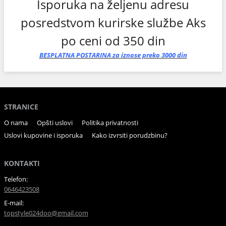
Isporuka na željenu adresu
posredstvom kurirske službe Aks
po ceni od 350 din
BESPLATNA
POSTARINA
za iznose preko 3000 din
STRANICE
O nama
Opšti uslovi
Politika privatnosti
Uslovi kupovine i isporuka
Kako izvrsiti porudzbinu?
KONTAKTI
Telefon:
0646423508
E-mail:
topstyle024doo@gmail.com